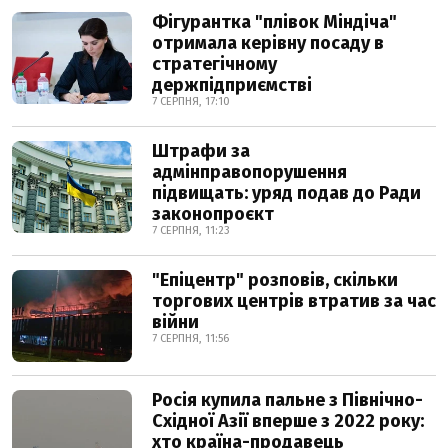
Фігурантка "плівок Міндіча"
отримала керівну посаду в
стратегічному
держпідприємстві
7 СЕРПНЯ, 17:10
Штрафи за
адмінправопорушення
підвищать: уряд подав до Ради
законопроєкт
7 СЕРПНЯ, 11:23
"Епіцентр" розповів, скільки
торгових центрів втратив за час
війни
7 СЕРПНЯ, 11:56
Росія купила пальне з Північно-
Східної Азії вперше з 2022 року:
хто країна-продавець