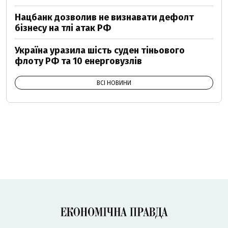
Нацбанк дозволив не визнавати дефолт
бізнесу на тлі атак РФ
Україна уразила шість суден тіньового
флоту РФ та 10 енерговузлів
ВСІ НОВИНИ