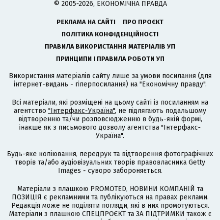
© 2005-2026, ЕКОНОМІЧНА ПРАВДА
РЕКЛАМА НА САЙТІ
ПРО ПРОЄКТ
ПОЛІТИКА КОНФІДЕНЦІЙНОСТІ
ПРАВИЛА ВИКОРИСТАННЯ МАТЕРІАЛІВ УП
ПРИНЦИПИ І ПРАВИЛА РОБОТИ УП
Використання матеріалів сайту лише за умови посилання (для
інтернет-видань - гіперпосилання) на "Економічну правду".
Всі матеріали, які розміщені на цьому сайті із посиланням на
агентство
"Інтерфакс-Україна"
, не підлягають подальшому
відтворенню та/чи розповсюдженню в будь-якій формі,
інакше як з письмового дозволу агентства "Інтерфакс-
Україна".
Будь-яке копіювання, передрук та відтворення фотографічних
творів та/або аудіовізуальних творів правовласника Getty
Images - суворо забороняється.
Матеріали з плашкою PROMOTED, НОВИНИ КОМПАНІЙ та
ПОЗИЦІЯ є рекламними та публікуються на правах реклами.
Редакція може не поділяти погляди, які в них промотуються.
Матеріали з плашкою СПЕЦПРОЄКТ та ЗА ПІДТРИМКИ також є