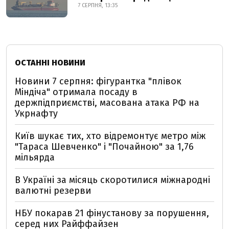
7 СЕРПНЯ, 13:35
ОСТАННІ НОВИНИ
Новини 7 серпня: фігурантка "плівок
Міндіча" отримала посаду в
держпідприємстві, масована атака РФ на
Укрнафту
Київ шукає тих, хто відремонтує метро між
"Тараса Шевченко" і "Почайною" за 1,76
мільярда
В Україні за місяць скоротилися міжнародні
валютні резерви
НБУ покарав 21 фінустанову за порушення,
серед них Райффайзен