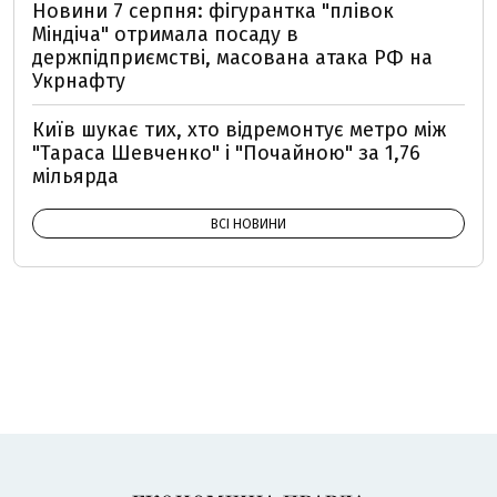
Новини 7 серпня: фігурантка "плівок
Міндіча" отримала посаду в
держпідприємстві, масована атака РФ на
Укрнафту
Київ шукає тих, хто відремонтує метро між
"Тараса Шевченко" і "Почайною" за 1,76
мільярда
ВСІ НОВИНИ