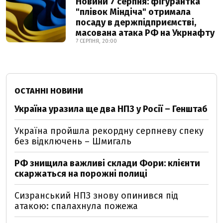
Новини 7 серпня: фігурантка
"плівок Міндіча" отримала
посаду в держпідприємстві,
масована атака РФ на Укрнафту
7 СЕРПНЯ, 20:00
ОСТАННІ НОВИНИ
Україна уразила ще два НПЗ у Росії – Генштаб
Україна пройшла рекордну серпневу спеку
без відключень – Шмигаль
РФ знищила важливі склади Фори: клієнти
скаржаться на порожні полиці
Сизранський НПЗ знову опинився під
атакою: спалахнула пожежа