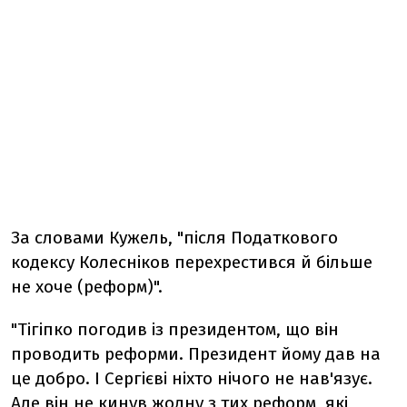
За словами Кужель, "після Податкового
кодексу Колесніков перехрестився й більше
не хоче (реформ)".
"Тігіпко погодив із президентом, що він
проводить реформи. Президент йому дав на
це добро. І Сергієві ніхто нічого не нав'язує.
Але він не кинув жодну з тих реформ, які