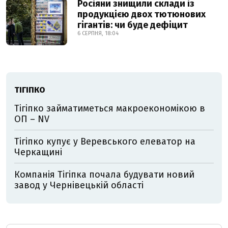
Росіяни знищили склади із
продукцією двох тютюнових
гігантів: чи буде дефіцит
6 СЕРПНЯ, 18:04
ТІГІПКО
Тігіпко займатиметься макроекономікою в
ОП – NV
Тігіпко купує у Веревського елеватор на
Черкащині
Компанія Тігіпка почала будувати новий
завод у Чернівецькій області