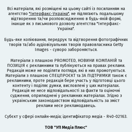
Всі матеріали, які розміщені на цьому сайті із посиланням на
агентство
"Інтерфакс-Україна"
, не підлягають подальшому
відтворенню та/чи розповсюдженню в будь-якій формі,
інакше як з письмового дозволу агентства "Інтерфакс-
Україна".
Будь-яке копіювання, передрук та відтворення фотографічних
творів та/або аудіовізуальних творів правовласника Getty
Images - суворо забороняється.
Матеріали з плашкою PROMOTED, НОВИНИ КОМПАНІЙ та
ПОЗИЦІЯ є рекламними та публікуються на правах реклами.
Редакція може не поділяти погляди, які в них промотуються.
Матеріали з плашкою СПЕЦПРОЄКТ та ЗА ПІДТРИМКИ також є
рекламними, проте редакція бере участь у підготовці цього
контенту і поділяє думки, висловлені у цих матеріалах.
Редакція не несе відповідальності за факти та оціночні
судження, оприлюднені у рекламних матеріалах. Згідно з
українським законодавством відповідальність за зміст
реклами несе рекламодавець.
Cубєкт у сфері онлайн-медіа; ідентифікатор медіа - R40-02163.
ТОВ "УП Медіа Плюс"