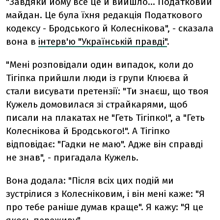
"Завдяки йому все це й вийшло... Податковий
майдан. Це була їхня редакція Податкового
кодексу - Бродського й Колеснікова", - сказала
вона в
інтерв'ю "Українській правді"
.
"Мені розповідали один випадок, коли до
Тігіпка прийшли люди із групи Клюєва й
стали висувати претензії: "Ти знаєш, що твоя
Кужель домовилася зі страйкарями, щоб
писали на плакатах не "Геть Тігіпко!", а "Геть
Колеснікова й Бродського!". А Тігіпко
відповідає: "Гадки не маю". Адже він справді
не знав", - пригадала Кужель.
Вона додала: "Після всіх цих подій ми
зустрілися з Колесніковим, і він мені каже: "Я
про тебе раніше думав краще". Я кажу: "Я це