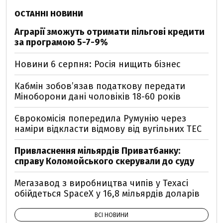
ОСТАННІ НОВИНИ
Аграрії зможуть отримати пільгові кредити
за програмою 5-7-9%
Новини 6 серпня: Росія нищить бізнес
Кабмін зобовʼязав податкову передати
Міноборони дані чоловіків 18-60 років
Єврокомісія попередила Румунію через
наміри відкласти відмову від вугільних ТЕС
Привласнення мільярдів Приватбанку:
справу Коломойського скерували до суду
Мегазавод з виробництва чипів у Техасі
обійдеться SpaceX у 16,8 мільярдів доларів
ВСІ НОВИНИ