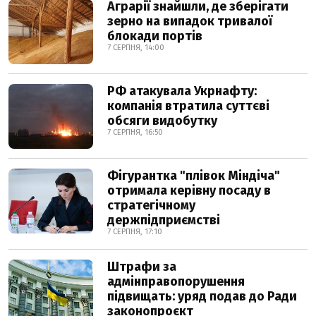
Аграрії знайшли, де зберігати
зерно на випадок тривалої
блокади портів
7 СЕРПНЯ, 14:00
РФ атакувала Укрнафту:
компанія втратила суттєві
обсяги видобутку
7 СЕРПНЯ, 16:50
Фігурантка "плівок Міндіча"
отримала керівну посаду в
стратегічному
держпідприємстві
7 СЕРПНЯ, 17:10
Штрафи за
адмінправопорушення
підвищать: уряд подав до Ради
законопроєкт