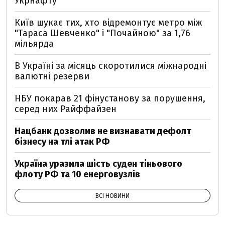
Укрнафту
Київ шукає тих, хто відремонтує метро між
"Тараса Шевченко" і "Почайною" за 1,76
мільярда
В Україні за місяць скоротилися міжнародні
валютні резерви
НБУ покарав 21 фінустанову за порушення,
серед них Райффайзен
Нацбанк дозволив не визнавати дефолт
бізнесу на тлі атак РФ
Україна уразила шість суден тіньового
флоту РФ та 10 енерговузлів
ВСІ НОВИНИ