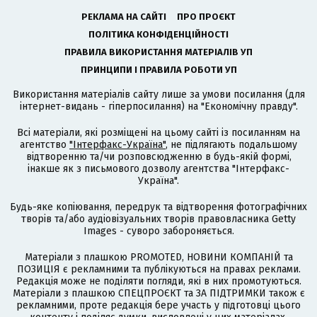
РЕКЛАМА НА САЙТІ
ПРО ПРОЄКТ
ПОЛІТИКА КОНФІДЕНЦІЙНОСТІ
ПРАВИЛА ВИКОРИСТАННЯ МАТЕРІАЛІВ УП
ПРИНЦИПИ І ПРАВИЛА РОБОТИ УП
Використання матеріалів сайту лише за умови посилання (для
інтернет-видань - гіперпосилання) на "Економічну правду".
Всі матеріали, які розміщені на цьому сайті із посиланням на
агентство
"Інтерфакс-Україна"
, не підлягають подальшому
відтворенню та/чи розповсюдженню в будь-якій формі,
інакше як з письмового дозволу агентства "Інтерфакс-
Україна".
Будь-яке копіювання, передрук та відтворення фотографічних
творів та/або аудіовізуальних творів правовласника Getty
Images - суворо забороняється.
Матеріали з плашкою PROMOTED, НОВИНИ КОМПАНІЙ та
ПОЗИЦІЯ є рекламними та публікуються на правах реклами.
Редакція може не поділяти погляди, які в них промотуються.
Матеріали з плашкою СПЕЦПРОЄКТ та ЗА ПІДТРИМКИ також є
рекламними, проте редакція бере участь у підготовці цього