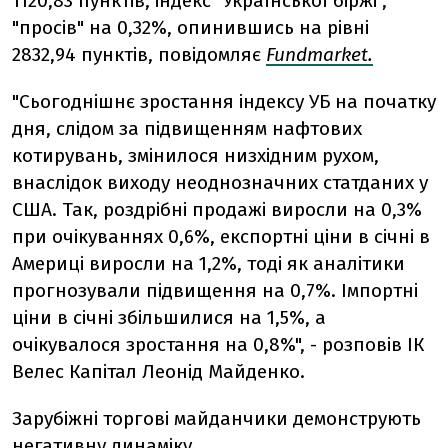
1120,83 пунктів, індекс "Української біржі",
"просів" на 0,32%, опинившись на рівні
2832,94 пунктів, повідомляє
Fundmarket.
"Сьогоднішнє зростання індексу УБ на початку
дня, слідом за підвищенням нафтових
котирувань, змінилося низхідним рухом,
внаслідок виходу неоднозначних статданих у
США. Так, роздрібні продажі виросли на 0,3%
при очікуваннях 0,6%, експортні ціни в січні в
Америці виросли на 1,2%, тоді як аналітики
прогнозували підвищення на 0,7%. Імпортні
ціни в січні збільшилися на 1,5%, а
очікувалося зростання на 0,8%", - розповів ІК
Велес Капітал Леонід Майденко.
Зарубіжні торгові майданчики демонструють
негативну динаміку.