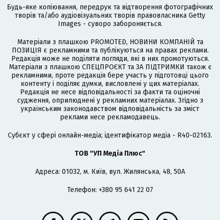
Будь-яке копіювання, передрук та відтворення фотографічних
творів та/або аудіовізуальних творів правовласника Getty
Images - суворо забороняється.
Матеріали з плашкою PROMOTED, НОВИНИ КОМПАНІЙ та
ПОЗИЦІЯ є рекламними та публікуються на правах реклами.
Редакція може не поділяти погляди, які в них промотуються.
Матеріали з плашкою СПЕЦПРОЄКТ та ЗА ПІДТРИМКИ також є
рекламними, проте редакція бере участь у підготовці цього
контенту і поділяє думки, висловлені у цих матеріалах.
Редакція не несе відповідальності за факти та оціночні
судження, оприлюднені у рекламних матеріалах. Згідно з
українським законодавством відповідальність за зміст
реклами несе рекламодавець.
Cубєкт у сфері онлайн-медіа; ідентифікатор медіа - R40-02163.
ТОВ "УП Медіа Плюс"
Адреса: 01032, м. Київ, вул. Жилянська, 48, 50А
Телефон: +380 95 641 22 07