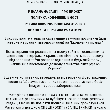
© 2005-2026, ЕКОНОМІЧНА ПРАВДА
РЕКЛАМА НА САЙТІ
ПРО ПРОЄКТ
ПОЛІТИКА КОНФІДЕНЦІЙНОСТІ
ПРАВИЛА ВИКОРИСТАННЯ МАТЕРІАЛІВ УП
ПРИНЦИПИ І ПРАВИЛА РОБОТИ УП
Використання матеріалів сайту лише за умови посилання (для
інтернет-видань - гіперпосилання) на "Економічну правду".
Всі матеріали, які розміщені на цьому сайті із посиланням на
агентство
"Інтерфакс-Україна"
, не підлягають подальшому
відтворенню та/чи розповсюдженню в будь-якій формі,
інакше як з письмового дозволу агентства "Інтерфакс-
Україна".
Будь-яке копіювання, передрук та відтворення фотографічних
творів та/або аудіовізуальних творів правовласника Getty
Images - суворо забороняється.
Матеріали з плашкою PROMOTED, НОВИНИ КОМПАНІЙ та
ПОЗИЦІЯ є рекламними та публікуються на правах реклами.
Редакція може не поділяти погляди, які в них промотуються.
Матеріали з плашкою СПЕЦПРОЄКТ та ЗА ПІДТРИМКИ також є