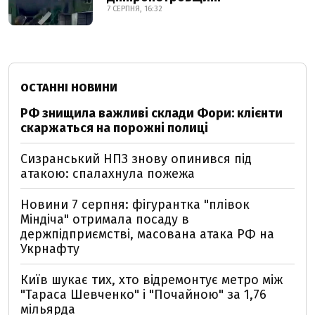
7 СЕРПНЯ, 16:32
ОСТАННІ НОВИНИ
РФ знищила важливі склади Фори: клієнти
скаржаться на порожні полиці
Сизранський НПЗ знову опинився під
атакою: спалахнула пожежа
Новини 7 серпня: фігурантка "плівок
Міндіча" отримала посаду в
держпідприємстві, масована атака РФ на
Укрнафту
Київ шукає тих, хто відремонтує метро між
"Тараса Шевченко" і "Почайною" за 1,76
мільярда