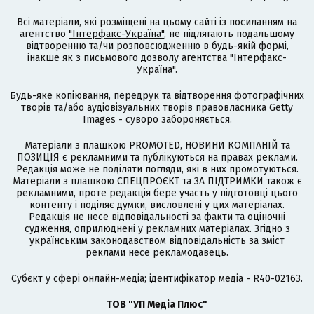
Всі матеріали, які розміщені на цьому сайті із посиланням на
агентство
"Інтерфакс-Україна"
, не підлягають подальшому
відтворенню та/чи розповсюдженню в будь-якій формі,
інакше як з письмового дозволу агентства "Інтерфакс-
Україна".
Будь-яке копіювання, передрук та відтворення фотографічних
творів та/або аудіовізуальних творів правовласника Getty
Images - суворо забороняється.
Матеріали з плашкою PROMOTED, НОВИНИ КОМПАНІЙ та
ПОЗИЦІЯ є рекламними та публікуються на правах реклами.
Редакція може не поділяти погляди, які в них промотуються.
Матеріали з плашкою СПЕЦПРОЄКТ та ЗА ПІДТРИМКИ також є
рекламними, проте редакція бере участь у підготовці цього
контенту і поділяє думки, висловлені у цих матеріалах.
Редакція не несе відповідальності за факти та оціночні
судження, оприлюднені у рекламних матеріалах. Згідно з
українським законодавством відповідальність за зміст
реклами несе рекламодавець.
Cубєкт у сфері онлайн-медіа; ідентифікатор медіа - R40-02163.
ТОВ "УП Медіа Плюс"