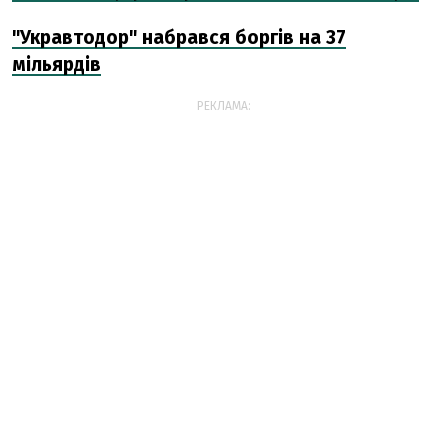
"Укравтодор" набрався боргів на 37
мільярдів
РЕКЛАМА: