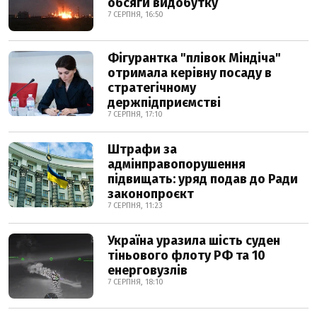
обсяги видобутку
7 СЕРПНЯ, 16:50
Фігурантка "плівок Міндіча"
отримала керівну посаду в
стратегічному
держпідприємстві
7 СЕРПНЯ, 17:10
Штрафи за
адмінправопорушення
підвищать: уряд подав до Ради
законопроєкт
7 СЕРПНЯ, 11:23
Україна уразила шість суден
тіньового флоту РФ та 10
енерговузлів
7 СЕРПНЯ, 18:10