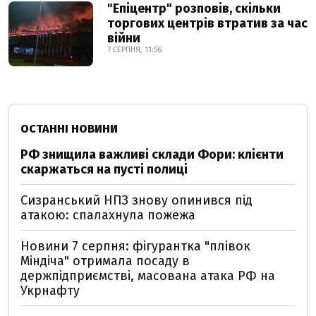
"Епіцентр" розповів, скільки
торгових центрів втратив за час
війни
7 СЕРПНЯ, 11:56
ОСТАННІ НОВИНИ
РФ знищила важливі склади Фори: клієнти
скаржаться на пусті полиці
Сизранський НПЗ знову опинився під
атакою: спалахнула пожежа
Новини 7 серпня: фігурантка "плівок
Міндіча" отримала посаду в
держпідприємстві, масована атака РФ на
Укрнафту