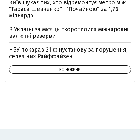
Київ шукає тих, хто відремонтує метро між
"Тараса Шевченко" і "Почайною" за 1,76
мільярда
В Україні за місяць скоротилися міжнародні
валютні резерви
НБУ покарав 21 фінустанову за порушення,
серед них Райффайзен
ВСІ НОВИНИ