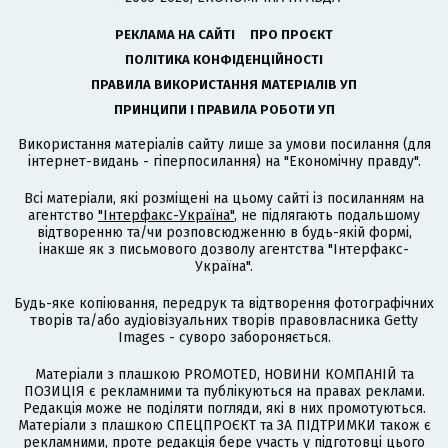
РЕКЛАМА НА САЙТІ
ПРО ПРОЄКТ
ПОЛІТИКА КОНФІДЕНЦІЙНОСТІ
ПРАВИЛА ВИКОРИСТАННЯ МАТЕРІАЛІВ УП
ПРИНЦИПИ І ПРАВИЛА РОБОТИ УП
Використання матеріалів сайту лише за умови посилання (для
інтернет-видань - гіперпосилання) на "Економічну правду".
Всі матеріали, які розміщені на цьому сайті із посиланням на
агентство
"Інтерфакс-Україна"
, не підлягають подальшому
відтворенню та/чи розповсюдженню в будь-якій формі,
інакше як з письмового дозволу агентства "Інтерфакс-
Україна".
Будь-яке копіювання, передрук та відтворення фотографічних
творів та/або аудіовізуальних творів правовласника Getty
Images - суворо забороняється.
Матеріали з плашкою PROMOTED, НОВИНИ КОМПАНІЙ та
ПОЗИЦІЯ є рекламними та публікуються на правах реклами.
Редакція може не поділяти погляди, які в них промотуються.
Матеріали з плашкою СПЕЦПРОЄКТ та ЗА ПІДТРИМКИ також є
рекламними, проте редакція бере участь у підготовці цього