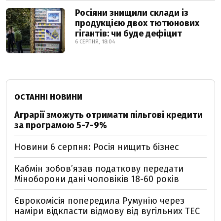
Росіяни знищили склади із
продукцією двох тютюнових
гігантів: чи буде дефіцит
6 СЕРПНЯ, 18:04
ОСТАННІ НОВИНИ
Аграрії зможуть отримати пільгові кредити
за програмою 5-7-9%
Новини 6 серпня: Росія нищить бізнес
Кабмін зобовʼязав податкову передати
Міноборони дані чоловіків 18-60 років
Єврокомісія попередила Румунію через
наміри відкласти відмову від вугільних ТЕС