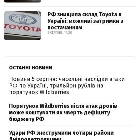
РФ знищила склад Toyota в
Україні: можливі затримки з
постачанням
5 СЕРПНЯ, 17:20
ОСТАННІ НОВИНИ
Новини 5 серпня: чисельні наслідки атаки
РФ по Україні, трильйон рублів на
порятунок Wildberries
Порятунок Wildberries після атак дронів
може коштувати як чверть дефіциту
бюджету РФ
Удари РФ знеструмили чотири райони
Дніпропетровщини