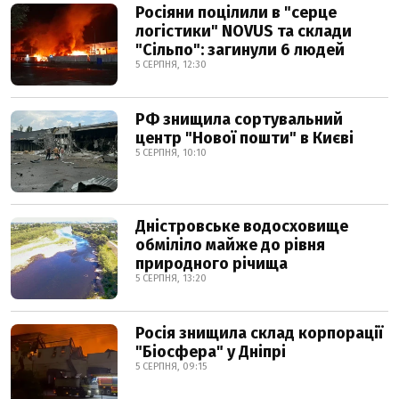
Росіяни поцілили в "серце
логістики" NOVUS та склади
"Сільпо": загинули 6 людей
5 СЕРПНЯ, 12:30
РФ знищила сортувальний
центр "Нової пошти" в Києві
5 СЕРПНЯ, 10:10
Дністровське водосховище
обміліло майже до рівня
природного річища
5 СЕРПНЯ, 13:20
Росія знищила склад корпорації
"Біосфера" у Дніпрі
5 СЕРПНЯ, 09:15