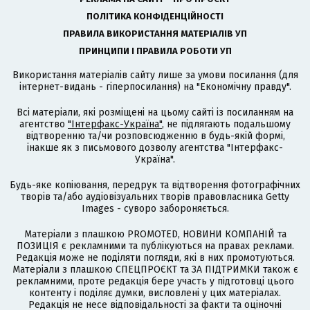
ПОЛІТИКА КОНФІДЕНЦІЙНОСТІ
ПРАВИЛА ВИКОРИСТАННЯ МАТЕРІАЛІВ УП
ПРИНЦИПИ І ПРАВИЛА РОБОТИ УП
Використання матеріалів сайту лише за умови посилання (для
інтернет-видань - гіперпосилання) на "Економічну правду".
Всі матеріали, які розміщені на цьому сайті із посиланням на
агентство
"Інтерфакс-Україна"
, не підлягають подальшому
відтворенню та/чи розповсюдженню в будь-якій формі,
інакше як з письмового дозволу агентства "Інтерфакс-
Україна".
Будь-яке копіювання, передрук та відтворення фотографічних
творів та/або аудіовізуальних творів правовласника Getty
Images - суворо забороняється.
Матеріали з плашкою PROMOTED, НОВИНИ КОМПАНІЙ та
ПОЗИЦІЯ є рекламними та публікуються на правах реклами.
Редакція може не поділяти погляди, які в них промотуються.
Матеріали з плашкою СПЕЦПРОЄКТ та ЗА ПІДТРИМКИ також є
рекламними, проте редакція бере участь у підготовці цього
контенту і поділяє думки, висловлені у цих матеріалах.
Редакція не несе відповідальності за факти та оціночні