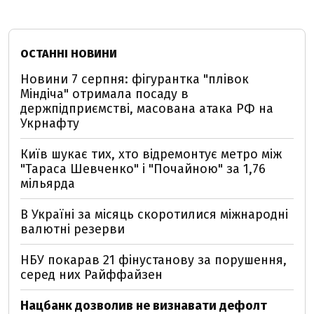
ОСТАННІ НОВИНИ
Новини 7 серпня: фігурантка "плівок
Міндіча" отримала посаду в
держпідприємстві, масована атака РФ на
Укрнафту
Київ шукає тих, хто відремонтує метро між
"Тараса Шевченко" і "Почайною" за 1,76
мільярда
В Україні за місяць скоротилися міжнародні
валютні резерви
НБУ покарав 21 фінустанову за порушення,
серед них Райффайзен
Нацбанк дозволив не визнавати дефолт