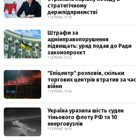
стратегічному
держпідприємстві
7 СЕРПНЯ, 17:10
Штрафи за
адмінправопорушення
підвищать: уряд подав до Ради
законопроєкт
7 СЕРПНЯ, 11:23
"Епіцентр" розповів, скільки
торгових центрів втратив за час
війни
7 СЕРПНЯ, 11:56
Україна уразила шість суден
тіньового флоту РФ та 10
енерговузлів
7 СЕРПНЯ, 18:10