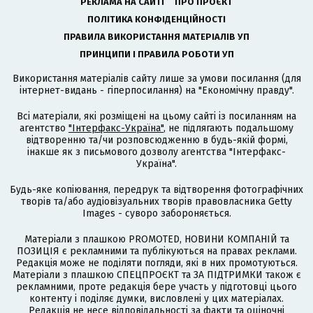
РЕКЛАМА НА САЙТІ
ПРО ПРОЄКТ
ПОЛІТИКА КОНФІДЕНЦІЙНОСТІ
ПРАВИЛА ВИКОРИСТАННЯ МАТЕРІАЛІВ УП
ПРИНЦИПИ І ПРАВИЛА РОБОТИ УП
Використання матеріалів сайту лише за умови посилання (для
інтернет-видань - гіперпосилання) на "Економічну правду".
Всі матеріали, які розміщені на цьому сайті із посиланням на
агентство
"Інтерфакс-Україна"
, не підлягають подальшому
відтворенню та/чи розповсюдженню в будь-якій формі,
інакше як з письмового дозволу агентства "Інтерфакс-
Україна".
Будь-яке копіювання, передрук та відтворення фотографічних
творів та/або аудіовізуальних творів правовласника Getty
Images - суворо забороняється.
Матеріали з плашкою PROMOTED, НОВИНИ КОМПАНІЙ та
ПОЗИЦІЯ є рекламними та публікуються на правах реклами.
Редакція може не поділяти погляди, які в них промотуються.
Матеріали з плашкою СПЕЦПРОЄКТ та ЗА ПІДТРИМКИ також є
рекламними, проте редакція бере участь у підготовці цього
контенту і поділяє думки, висловлені у цих матеріалах.
Редакція не несе відповідальності за факти та оціночні