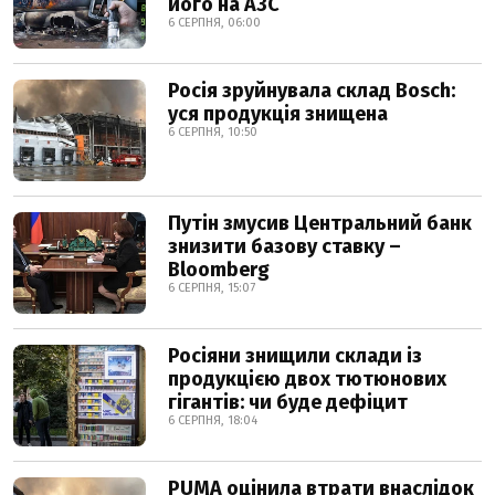
його на АЗС
6 СЕРПНЯ, 06:00
Росія зруйнувала склад Bosch:
уся продукція знищена
6 СЕРПНЯ, 10:50
Путін змусив Центральний банк
знизити базову ставку –
Bloomberg
6 СЕРПНЯ, 15:07
Росіяни знищили склади із
продукцією двох тютюнових
гігантів: чи буде дефіцит
6 СЕРПНЯ, 18:04
PUMA оцінила втрати внаслідок