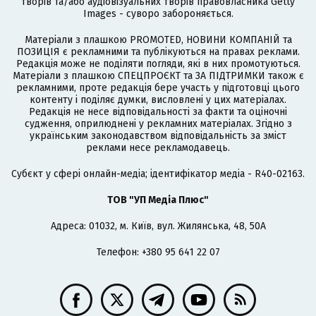
творів та/або аудіовізуальних творів правовласника Getty
Images - суворо забороняється.
Матеріали з плашкою PROMOTED, НОВИНИ КОМПАНІЙ та
ПОЗИЦІЯ є рекламними та публікуються на правах реклами.
Редакція може не поділяти погляди, які в них промотуються.
Матеріали з плашкою СПЕЦПРОЄКТ та ЗА ПІДТРИМКИ також є
рекламними, проте редакція бере участь у підготовці цього
контенту і поділяє думки, висловлені у цих матеріалах.
Редакція не несе відповідальності за факти та оціночні
судження, оприлюднені у рекламних матеріалах. Згідно з
українським законодавством відповідальність за зміст
реклами несе рекламодавець.
Cубєкт у сфері онлайн-медіа; ідентифікатор медіа - R40-02163.
ТОВ "УП Медіа Плюс"
Адреса: 01032, м. Київ, вул. Жилянська, 48, 50А
Телефон: +380 95 641 22 07