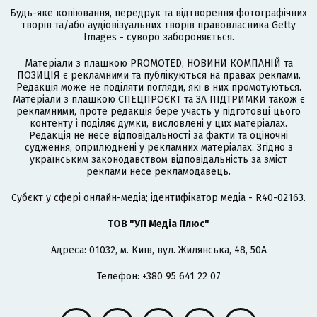
Будь-яке копіювання, передрук та відтворення фотографічних
творів та/або аудіовізуальних творів правовласника Getty
Images - суворо забороняється.
Матеріали з плашкою PROMOTED, НОВИНИ КОМПАНІЙ та
ПОЗИЦІЯ є рекламними та публікуються на правах реклами.
Редакція може не поділяти погляди, які в них промотуються.
Матеріали з плашкою СПЕЦПРОЄКТ та ЗА ПІДТРИМКИ також є
рекламними, проте редакція бере участь у підготовці цього
контенту і поділяє думки, висловлені у цих матеріалах.
Редакція не несе відповідальності за факти та оціночні
судження, оприлюднені у рекламних матеріалах. Згідно з
українським законодавством відповідальність за зміст
реклами несе рекламодавець.
Cубєкт у сфері онлайн-медіа; ідентифікатор медіа - R40-02163.
ТОВ "УП Медіа Плюс"
Адреса: 01032, м. Київ, вул. Жилянська, 48, 50А
Телефон: +380 95 641 22 07