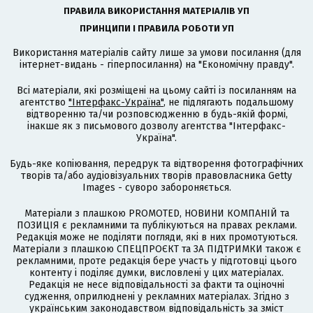
ПРАВИЛА ВИКОРИСТАННЯ МАТЕРІАЛІВ УП
ПРИНЦИПИ І ПРАВИЛА РОБОТИ УП
Використання матеріалів сайту лише за умови посилання (для
інтернет-видань - гіперпосилання) на "Економічну правду".
Всі матеріали, які розміщені на цьому сайті із посиланням на
агентство
"Інтерфакс-Україна"
, не підлягають подальшому
відтворенню та/чи розповсюдженню в будь-якій формі,
інакше як з письмового дозволу агентства "Інтерфакс-
Україна".
Будь-яке копіювання, передрук та відтворення фотографічних
творів та/або аудіовізуальних творів правовласника Getty
Images - суворо забороняється.
Матеріали з плашкою PROMOTED, НОВИНИ КОМПАНІЙ та
ПОЗИЦІЯ є рекламними та публікуються на правах реклами.
Редакція може не поділяти погляди, які в них промотуються.
Матеріали з плашкою СПЕЦПРОЄКТ та ЗА ПІДТРИМКИ також є
рекламними, проте редакція бере участь у підготовці цього
контенту і поділяє думки, висловлені у цих матеріалах.
Редакція не несе відповідальності за факти та оціночні
судження, оприлюднені у рекламних матеріалах. Згідно з
українським законодавством відповідальність за зміст