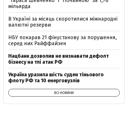
"Тараса Шевченко" і "Почайною" за 1,76
мільярда
В Україні за місяць скоротилися міжнародні
валютні резерви
НБУ покарав 21 фінустанову за порушення,
серед них Райффайзен
Нацбанк дозволив не визнавати дефолт
бізнесу на тлі атак РФ
Україна уразила шість суден тіньового
флоту РФ та 10 енерговузлів
ВСІ НОВИНИ