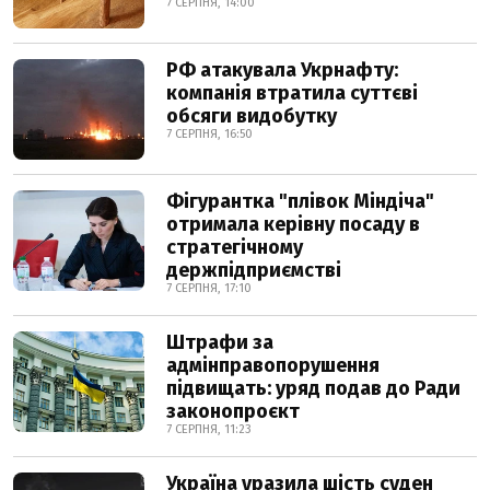
7 СЕРПНЯ, 14:00
РФ атакувала Укрнафту:
компанія втратила суттєві
обсяги видобутку
7 СЕРПНЯ, 16:50
Фігурантка "плівок Міндіча"
отримала керівну посаду в
стратегічному
держпідприємстві
7 СЕРПНЯ, 17:10
Штрафи за
адмінправопорушення
підвищать: уряд подав до Ради
законопроєкт
7 СЕРПНЯ, 11:23
Україна уразила шість суден