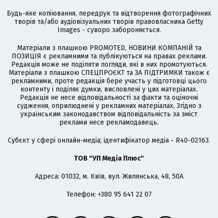
Будь-яке копіювання, передрук та відтворення фотографічних
творів та/або аудіовізуальних творів правовласника Getty
Images - суворо забороняється.
Матеріали з плашкою PROMOTED, НОВИНИ КОМПАНІЙ та
ПОЗИЦІЯ є рекламними та публікуються на правах реклами.
Редакція може не поділяти погляди, які в них промотуються.
Матеріали з плашкою СПЕЦПРОЄКТ та ЗА ПІДТРИМКИ також є
рекламними, проте редакція бере участь у підготовці цього
контенту і поділяє думки, висловлені у цих матеріалах.
Редакція не несе відповідальності за факти та оціночні
судження, оприлюднені у рекламних матеріалах. Згідно з
українським законодавством відповідальність за зміст
реклами несе рекламодавець.
Cубєкт у сфері онлайн-медіа; ідентифікатор медіа - R40-02163.
ТОВ "УП Медіа Плюс"
Адреса: 01032, м. Київ, вул. Жилянська, 48, 50А
Телефон: +380 95 641 22 07