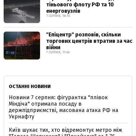
тіньового флоту РФ та 10
енерговузлів
7 СЕРПНЯ, 18:10
"Епіцентр" розповів, скільки
торгових центрів втратив за час
війни
7 СЕРПНЯ, 11:56
ОСТАННІ НОВИНИ
Новини 7 серпня: фігурантка "плівок
Міндіча" отримала посаду в
держпідприємстві, масована атака РФ на
Укрнафту
Київ шукає тих, хто відремонтує метро між