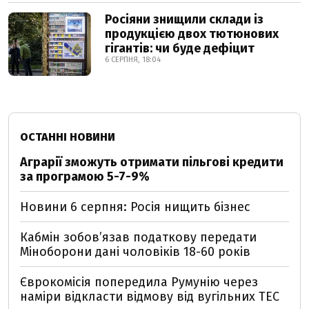
Росіяни знищили склади із
продукцією двох тютюнових
гігантів: чи буде дефіцит
6 СЕРПНЯ, 18:04
ОСТАННІ НОВИНИ
Аграрії зможуть отримати пільгові кредити
за програмою 5-7-9%
Новини 6 серпня: Росія нищить бізнес
Кабмін зобовʼязав податкову передати
Міноборони дані чоловіків 18-60 років
Єврокомісія попередила Румунію через
наміри відкласти відмову від вугільних ТЕС