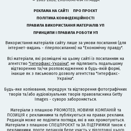
РЕКЛАМА НА САЙТІ
ПРО ПРОЄКТ
ПОЛІТИКА КОНФІДЕНЦІЙНОСТІ
ПРАВИЛА ВИКОРИСТАННЯ МАТЕРІАЛІВ УП
ПРИНЦИПИ І ПРАВИЛА РОБОТИ УП
Використання матеріалів сайту лише за умови посилання (для
інтернет-видань - гіперпосилання) на "Економічну правду".
Всі матеріали, які розміщені на цьому сайті із посиланням на
агентство
"Інтерфакс-Україна"
, не підлягають подальшому
відтворенню та/чи розповсюдженню в будь-якій формі,
інакше як з письмового дозволу агентства "Інтерфакс-
Україна".
Будь-яке копіювання, передрук та відтворення фотографічних
творів та/або аудіовізуальних творів правовласника Getty
Images - суворо забороняється.
Матеріали з плашкою PROMOTED, НОВИНИ КОМПАНІЙ та
ПОЗИЦІЯ є рекламними та публікуються на правах реклами.
Редакція може не поділяти погляди, які в них промотуються.
Матеріали з плашкою СПЕЦПРОЄКТ та ЗА ПІДТРИМКИ також є
рекламними, проте редакція бере участь у підготовці цього