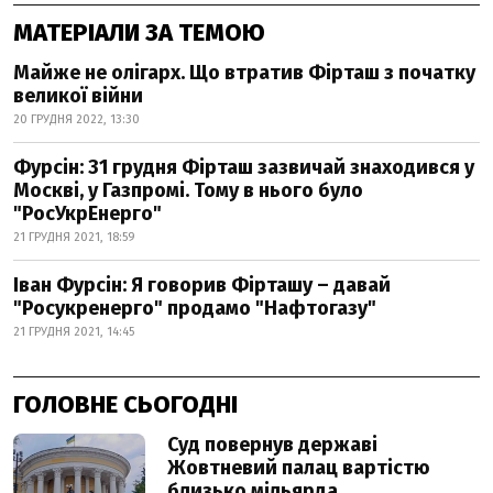
МАТЕРІАЛИ ЗА ТЕМОЮ
Майже не олігарх. Що втратив Фірташ з початку
великої війни
20 ГРУДНЯ 2022, 13:30
Фурсін: 31 грудня Фірташ зазвичай знаходився у
Москві, у Газпромі. Тому в нього було
"РосУкрЕнерго"
21 ГРУДНЯ 2021, 18:59
Іван Фурсін: Я говорив Фірташу – давай
"Росукренерго" продамо "Нафтогазу"
21 ГРУДНЯ 2021, 14:45
ГОЛОВНЕ СЬОГОДНІ
Суд повернув державі
Жовтневий палац вартістю
близько мільярда