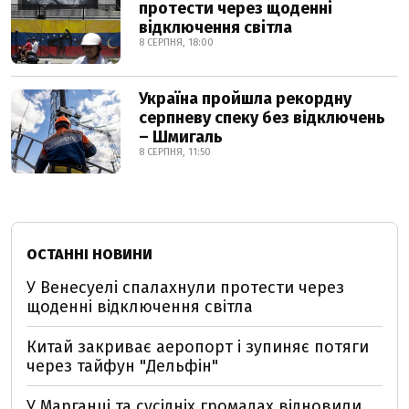
протести через щоденні
відключення світла
8 СЕРПНЯ, 18:00
Україна пройшла рекордну
серпневу спеку без відключень
– Шмигаль
8 СЕРПНЯ, 11:50
ОСТАННІ НОВИНИ
У Венесуелі спалахнули протести через
щоденні відключення світла
Китай закриває аеропорт і зупиняє потяги
через тайфун "Дельфін"
У Марганці та сусідніх громадах відновили