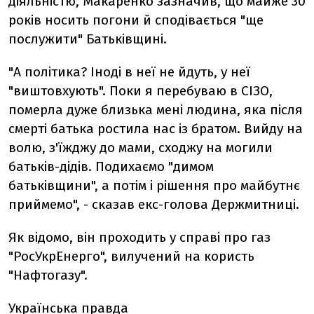
діяльністю, Макаренко зазначив, що майже 30
років носить погони й сподівається "ще
послужити" Батьківщині.
"А політика? Іноді в неї не йдуть, у неї
"виштовхують". Поки я перебуваю в СІЗО,
померла дуже близька мені людина, яка після
смерті батька ростила нас із братом. Вийду на
волю, з'їжджу до мами, сходжу на могили
батьків-дідів. Подихаємо "димом
батьківщини", а потім і рішення про майбутнє
приймемо", - сказав екс-голова Держмитниці.
Як відомо, він проходить у справі про газ
"РосУкрЕнерго", вилучений на користь
"Нафтогазу".
Українська правда