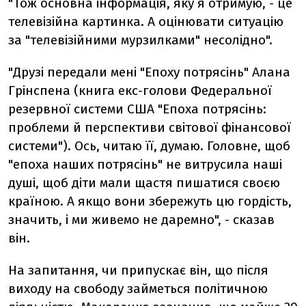
"Тож основна інформація, яку я отримую, - це
телевізійна картинка. А оцінювати ситуацію
за "телевізійними мурзилками" несолідно".
"Друзі передали мені "Епоху потрясінь" Алана
Грінспена (книга екс-голови Федеральної
резервної системи США "Епоха потрясінь:
проблеми й перспективи світової фінансової
системи"). Ось, читаю її, думаю. Головне, щоб
"епоха наших потрясінь" не витрусила наші
душі, щоб діти мали щастя пишатися своєю
країною. А якщо вони збережуть цю гордість,
значить, і ми живемо не даремно", - сказав
він.
На запитання, чи припускає він, що після
виходу на свободу займеться політичною