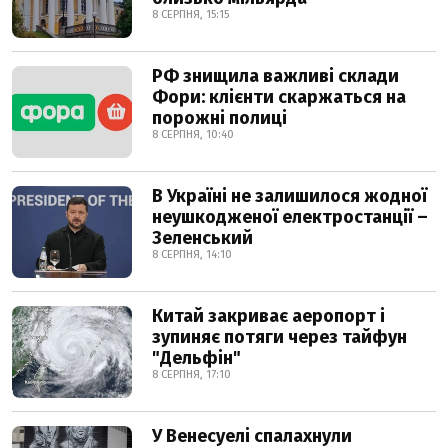
8 СЕРПНЯ, 15:15
РФ знищила важливі склади
Фори: клієнти скаржаться на
порожні полиці
8 СЕРПНЯ, 10:40
В Україні не залишилося жодної
неушкодженої електростанції –
Зеленський
8 СЕРПНЯ, 14:10
Китай закриває аеропорт і
зупиняє потяги через тайфун
"Дельфін"
8 СЕРПНЯ, 17:10
У Венесуелі спалахнули