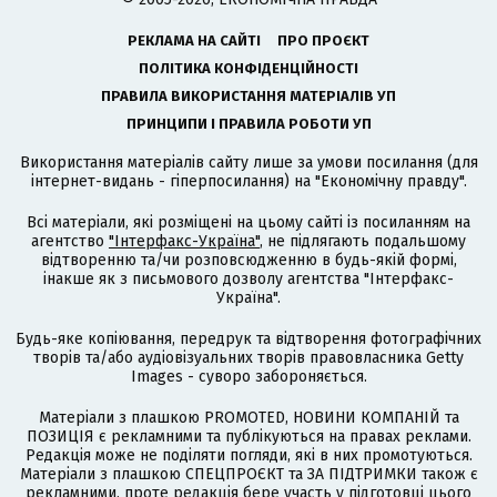
РЕКЛАМА НА САЙТІ
ПРО ПРОЄКТ
ПОЛІТИКА КОНФІДЕНЦІЙНОСТІ
ПРАВИЛА ВИКОРИСТАННЯ МАТЕРІАЛІВ УП
ПРИНЦИПИ І ПРАВИЛА РОБОТИ УП
Використання матеріалів сайту лише за умови посилання (для
інтернет-видань - гіперпосилання) на "Економічну правду".
Всі матеріали, які розміщені на цьому сайті із посиланням на
агентство
"Інтерфакс-Україна"
, не підлягають подальшому
відтворенню та/чи розповсюдженню в будь-якій формі,
інакше як з письмового дозволу агентства "Інтерфакс-
Україна".
Будь-яке копіювання, передрук та відтворення фотографічних
творів та/або аудіовізуальних творів правовласника Getty
Images - суворо забороняється.
Матеріали з плашкою PROMOTED, НОВИНИ КОМПАНІЙ та
ПОЗИЦІЯ є рекламними та публікуються на правах реклами.
Редакція може не поділяти погляди, які в них промотуються.
Матеріали з плашкою СПЕЦПРОЄКТ та ЗА ПІДТРИМКИ також є
рекламними, проте редакція бере участь у підготовці цього