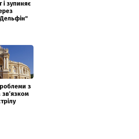
 і зупиняє
ерез
"Дельфін"
проблеми з
 звʼязком
стрілу