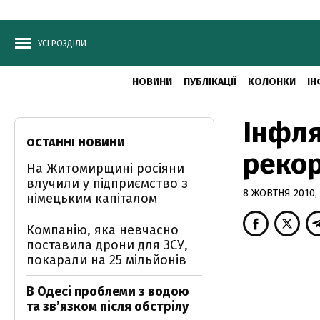
УСІ РОЗДІЛИ
НОВИНИ
ПУБЛІКАЦІЇ
КОЛОНКИ
ІН
Інфля
ОСТАННІ НОВИНИ
рекор
На Житомирщині росіяни
влучили у підприємство з
8 ЖОВТНЯ 2010, 
німецьким капіталом
Компанію, яка невчасно
поставила дрони для ЗСУ,
покарали на 25 мільйонів
В Одесі проблеми з водою
та звʼязком після обстрілу