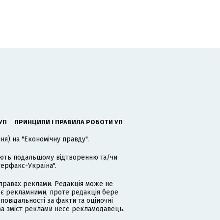
УП
ПРИНЦИПИ І ПРАВИЛА РОБОТИ УП
я) на "Економічну правду".
гають подальшому відтворенню та/чи
терфакс-Україна".
равах реклами. Редакція може не
 є рекламними, проте редакція бере
дповідальності за факти та оціночні
за зміст реклами несе рекламодавець.