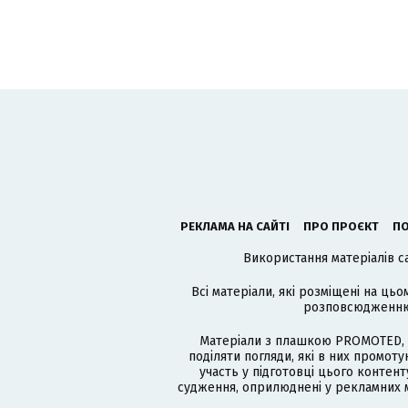
РЕКЛАМА НА САЙТІ
ПРО ПРОЄКТ
ПО
Використання матеріалів с
Всі матеріали, які розміщені на цьо
розповсюдженню в
Матеріали з плашкою PROMOTED, 
поділяти погляди, які в них промо
участь у підготовці цього контенту
судження, оприлюднені у рекламних м