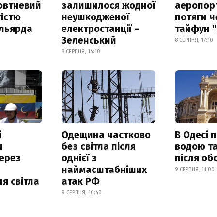
овтневий
залишилося жодної
аеропорт
істю
неушкодженої
потяги ч
ільярда
електростанції –
тайфун 
Зеленський
8 СЕРПНЯ, 17:10
8 СЕРПНЯ, 14:10
і
Одещина частково
В Одесі 
и
без світла після
водою та
ерез
однієї з
після об
наймасштабніших
9 СЕРПНЯ, 11:00
я світла
атак РФ
9 СЕРПНЯ, 10:40