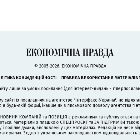
© 2005-2026, ЕКОНОМІЧНА ПРАВДА
ЛІТИКА КОНФІДЕНЦІЙНОСТІ
ПРАВИЛА ВИКОРИСТАННЯ МАТЕРІАЛІВ 
айту лише за умови посилання (для інтернет-видань - гіперпосиланн
му сайті із посиланням на агентство
"Інтерфакс-Україна"
, не підля
 будь-якій формі, інакше як з письмового дозволу агентства "Ін
НОВИНИ КОМПАНІЙ та ПОЗИЦІЯ є рекламними та публікуються на п
туються. Матеріали з плашкою СПЕЦПРОЄКТ та ЗА ПІДТРИМКИ також
 і поділяє думки, висловлені у цих матеріалах. Редакція не несе ві
атеріалах. Згідно з українським законодавством відповідальність 