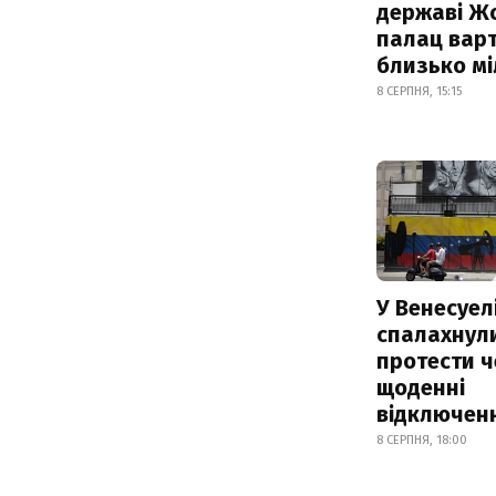
державі Ж
палац варт
близько м
8 СЕРПНЯ, 15:15
У Венесуел
спалахнул
протести ч
щоденні
відключенн
8 СЕРПНЯ, 18:00