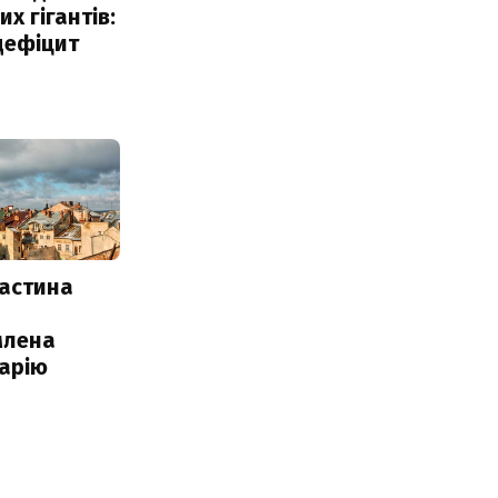
х гігантів:
дефіцит
частина
млена
арію