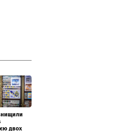
 знищили
з
єю двох