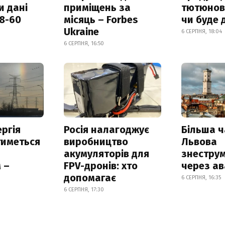
и дані
приміщень за
тютюнови
18-60
місяць – Forbes
чи буде 
Ukraine
6 СЕРПНЯ, 18:04
6 СЕРПНЯ, 16:50
ргія
Росія налагоджує
Більша 
тиметься
виробництво
Львова
акумуляторів для
знестру
 –
FPV-дронів: хто
через ав
допомагає
6 СЕРПНЯ, 16:35
6 СЕРПНЯ, 17:30