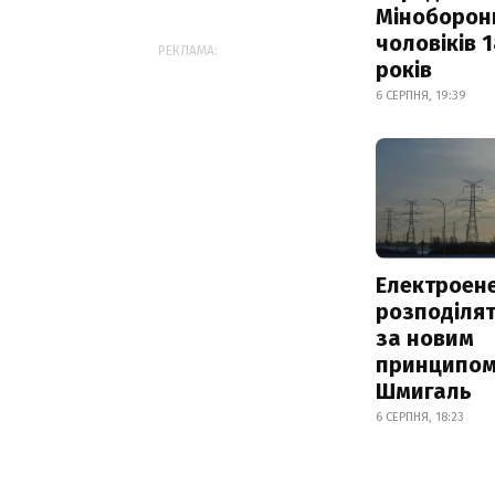
Міноборон
чоловіків 
РЕКЛАМА:
років
6 СЕРПНЯ, 19:39
Електроене
розподіля
за новим
принципом
Шмигаль
6 СЕРПНЯ, 18:23