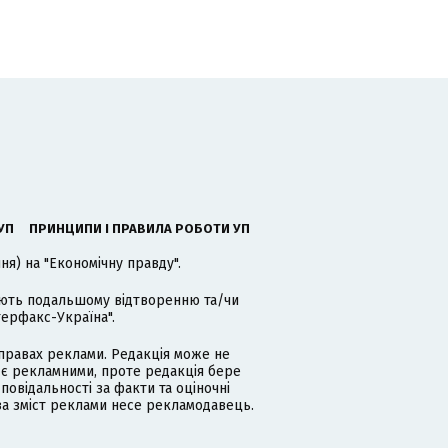
УП
ПРИНЦИПИ І ПРАВИЛА РОБОТИ УП
я) на "Економічну правду".
гають подальшому відтворенню та/чи
терфакс-Україна".
равах реклами. Редакція може не
 є рекламними, проте редакція бере
дповідальності за факти та оціночні
за зміст реклами несе рекламодавець.