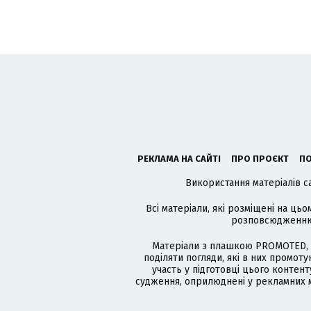
РЕКЛАМА НА САЙТІ
ПРО ПРОЄКТ
ПО
Використання матеріалів с
Всі матеріали, які розміщені на цьо
розповсюдженню в
Матеріали з плашкою PROMOTED, 
поділяти погляди, які в них промо
участь у підготовці цього контенту
судження, оприлюднені у рекламних м