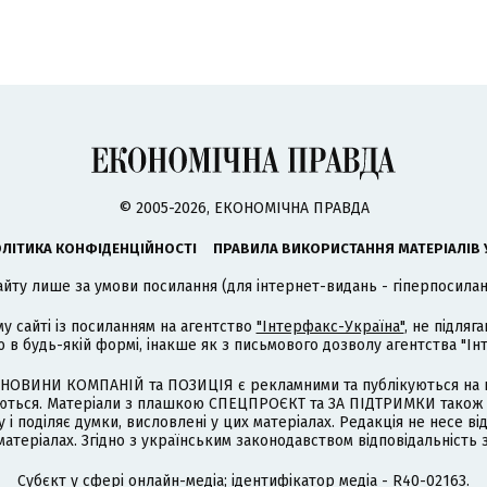
© 2005-2026, ЕКОНОМІЧНА ПРАВДА
ЛІТИКА КОНФІДЕНЦІЙНОСТІ
ПРАВИЛА ВИКОРИСТАННЯ МАТЕРІАЛІВ 
айту лише за умови посилання (для інтернет-видань - гіперпосиланн
му сайті із посиланням на агентство
"Інтерфакс-Україна"
, не підля
 будь-якій формі, інакше як з письмового дозволу агентства "Ін
НОВИНИ КОМПАНІЙ та ПОЗИЦІЯ є рекламними та публікуються на п
туються. Матеріали з плашкою СПЕЦПРОЄКТ та ЗА ПІДТРИМКИ також
 і поділяє думки, висловлені у цих матеріалах. Редакція не несе ві
атеріалах. Згідно з українським законодавством відповідальність 
Cубєкт у сфері онлайн-медіа; ідентифікатор медіа - R40-02163.