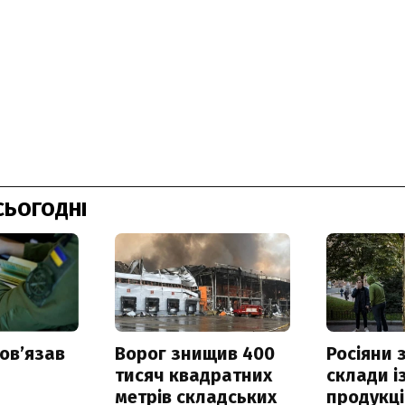
СЬОГОДНІ
овʼязав
Ворог знищив 400
Росіяни
тисяч квадратних
склади і
метрів складських
продукці