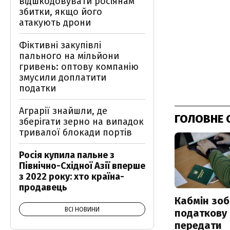
відшкодовувати росіянам
збитки, якщо його
атакують дрони
Фіктивні закупівлі
пального на мільйони
гривень: оптову компанію
змусили доплатити
податки
Аграрії знайшли, де
ГОЛОВНЕ 
зберігати зерно на випадок
тривалої блокади портів
Росія купила пальне з
Північно-Східної Азії вперше
з 2022 року: хто країна-
продавець
Кабмін зоб
ВСІ НОВИНИ
податкову
передати