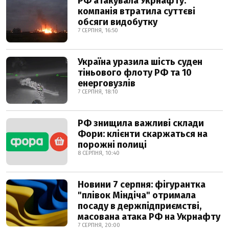
РФ атакувала Укрнафту:
компанія втратила суттєві
обсяги видобутку
7 СЕРПНЯ, 16:50
Україна уразила шість суден
тіньового флоту РФ та 10
енерговузлів
7 СЕРПНЯ, 18:10
РФ знищила важливі склади
Фори: клієнти скаржаться на
порожні полиці
8 СЕРПНЯ, 10:40
Новини 7 серпня: фігурантка
"плівок Міндіча" отримала
посаду в держпідприємстві,
масована атака РФ на Укрнафту
7 СЕРПНЯ, 20:00