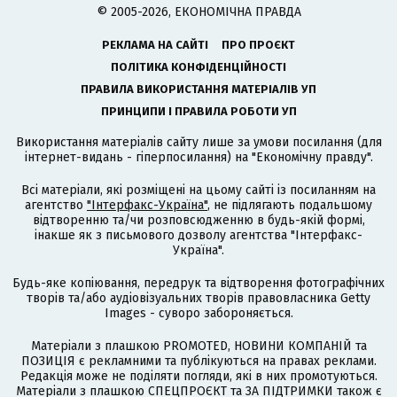
© 2005-2026, ЕКОНОМІЧНА ПРАВДА
РЕКЛАМА НА САЙТІ
ПРО ПРОЄКТ
ПОЛІТИКА КОНФІДЕНЦІЙНОСТІ
ПРАВИЛА ВИКОРИСТАННЯ МАТЕРІАЛІВ УП
ПРИНЦИПИ І ПРАВИЛА РОБОТИ УП
Використання матеріалів сайту лише за умови посилання (для
інтернет-видань - гіперпосилання) на "Економічну правду".
Всі матеріали, які розміщені на цьому сайті із посиланням на
агентство
"Інтерфакс-Україна"
, не підлягають подальшому
відтворенню та/чи розповсюдженню в будь-якій формі,
інакше як з письмового дозволу агентства "Інтерфакс-
Україна".
Будь-яке копіювання, передрук та відтворення фотографічних
творів та/або аудіовізуальних творів правовласника Getty
Images - суворо забороняється.
Матеріали з плашкою PROMOTED, НОВИНИ КОМПАНІЙ та
ПОЗИЦІЯ є рекламними та публікуються на правах реклами.
Редакція може не поділяти погляди, які в них промотуються.
Матеріали з плашкою СПЕЦПРОЄКТ та ЗА ПІДТРИМКИ також є