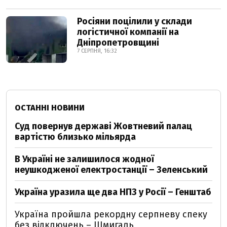
Росіяни поцілили у склади
логістичної компанії на
Дніпропетровщині
7 СЕРПНЯ, 16:32
ОСТАННІ НОВИНИ
Суд повернув державі Жовтневий палац
вартістю близько мільярда
В Україні не залишилося жодної
неушкодженої електростанції – Зеленський
Україна уразила ще два НПЗ у Росії – Генштаб
Україна пройшла рекордну серпневу спеку
без відключень – Шмигаль