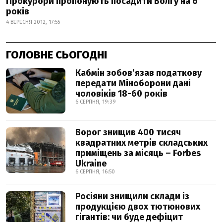
Прокурори пропонують посадити Волгу на 6
років
4 ВЕРЕСНЯ 2012, 17:55
ГОЛОВНЕ СЬОГОДНІ
Кабмін зобовʼязав податкову
передати Міноборони дані
чоловіків 18-60 років
6 СЕРПНЯ, 19:39
Ворог знищив 400 тисяч
квадратних метрів складських
приміщень за місяць – Forbes
Ukraine
6 СЕРПНЯ, 16:50
Росіяни знищили склади із
продукцією двох тютюнових
гігантів: чи буде дефіцит