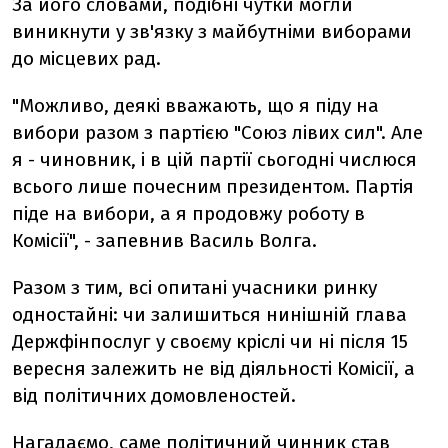
За його словами, подібні чутки могли
виникнути у зв'язку з майбутніми виборами
до місцевих рад.
"Можливо, деякі вважають, що я піду на
вибори разом з партією "Союз лівих сил". Але
я - чиновник, і в цій партії сьогодні числюся
всього лише почесним президентом. Партія
піде на вибори, а я продовжу роботу в
Комісії", - запевнив Василь Волга.
Разом з тим, всі опитані учасники ринку
одностайні: чи залишиться нинішній глава
Держфінпослуг у своєму кріслі чи ні після 15
вересня залежить не від діяльності Комісії, а
від політичних домовленостей.
Нагадаємо, саме політичний чинник став