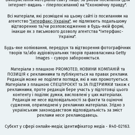
інтернет-видань - гіперпосилання) на "Економічну правду".
Всі матеріали, які розміщені на цьому сайті із посиланням на
агентство
"Інтерфакс-Україна"
, не підлягають подальшому
відтворенню та/чи розповсюдженню в будь-якій формі,
інакше як з письмового дозволу агентства "Інтерфакс-
Україна".
Будь-яке копіювання, передрук та відтворення фотографічних
творів та/або аудіовізуальних творів правовласника Getty
Images - суворо забороняється.
Матеріали з плашкою PROMOTED, НОВИНИ КОМПАНІЙ та
ПОЗИЦІЯ є рекламними та публікуються на правах реклами.
Редакція може не поділяти погляди, які в них промотуються.
Матеріали з плашкою СПЕЦПРОЄКТ та ЗА ПІДТРИМКИ також є
рекламними, проте редакція бере участь у підготовці цього
контенту і поділяє думки, висловлені у цих матеріалах.
Редакція не несе відповідальності за факти та оціночні
судження, оприлюднені у рекламних матеріалах. Згідно з
українським законодавством відповідальність за зміст
реклами несе рекламодавець.
Cубєкт у сфері онлайн-медіа; ідентифікатор медіа - R40-02163.