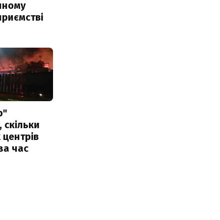
чному
приємстві
р"
, скільки
 центрів
за час