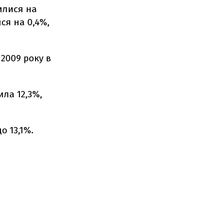
илися на
ся на 0,4%,
 2009 року в
ила 12,3%,
до 13,1%.