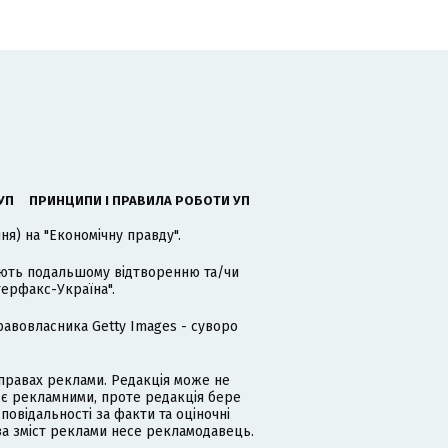
УП
ПРИНЦИПИ І ПРАВИЛА РОБОТИ УП
я) на "Економічну правду".
гають подальшому відтворенню та/чи
терфакс-Україна".
равовласника Getty Images - суворо
равах реклами. Редакція може не
 є рекламними, проте редакція бере
дповідальності за факти та оціночні
за зміст реклами несе рекламодавець.