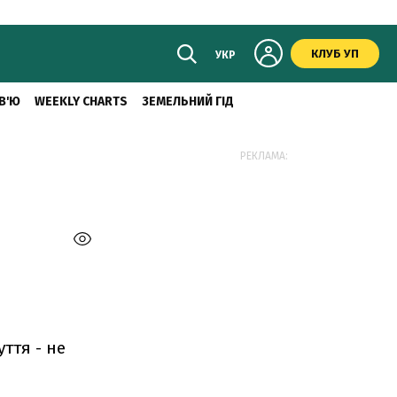
КЛУБ УП
УКР
В'Ю
WEEKLY CHARTS
ЗЕМЕЛЬНИЙ ГІД
РЕКЛАМА:
уття - не