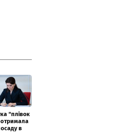
ка "плівок
 отримала
посаду в