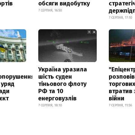
ртів
обсяги видобутку
стратегі
держпід
7 СЕРПНЯ, 16:50
7 СЕРПНЯ, 17:10
а
Україна уразила
"Епіцент
опорушення
шість суден
розповів
 уряд
тіньового флоту
торгових
ади
РФ та 10
втратив 
єкт
енерговузлів
війни
7 СЕРПНЯ, 18:10
7 СЕРПНЯ, 11:56