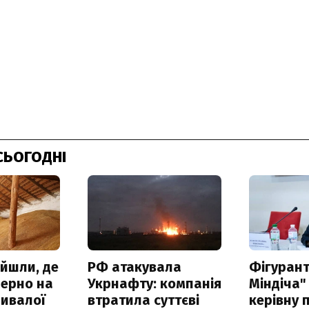
СЬОГОДНІ
айшли, де
РФ атакувала
Фігурант
зерно на
Укрнафту: компанія
Міндіча"
ривалої
втратила суттєві
керівну 