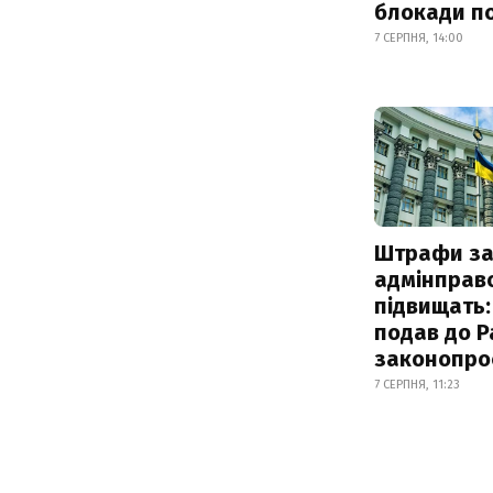
блокади по
7 СЕРПНЯ, 14:00
Штрафи з
адмінправ
підвищать:
подав до Р
законопро
7 СЕРПНЯ, 11:23