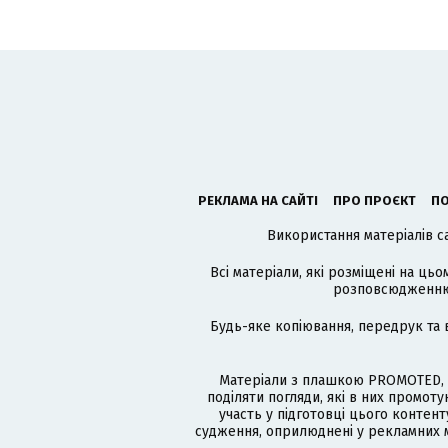
РЕКЛАМА НА САЙТІ
ПРО ПРОЄКТ
ПО
Використання матеріалів с
Всі матеріали, які розміщені на цьо
розповсюдженню в
Будь-яке копіювання, передрук та 
Матеріали з плашкою PROMOTED, 
поділяти погляди, які в них промо
участь у підготовці цього контенту
судження, оприлюднені у рекламних м