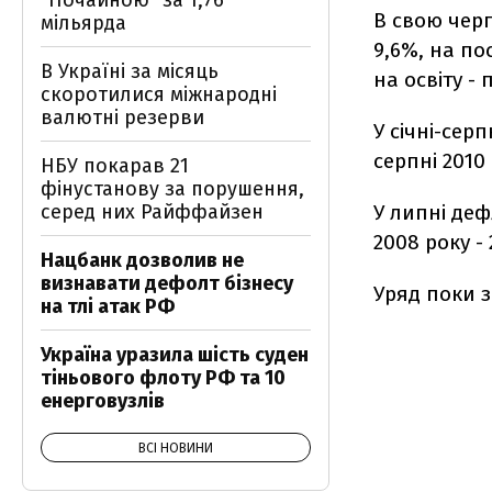
"Почайною" за 1,76
В свою черг
мільярда
9,6%, на по
В Україні за місяць
на освіту -
скоротилися міжнародні
валютні резерви
У січні-сер
серпні 2010
НБУ покарав 21
фінустанову за порушення,
серед них Райффайзен
У липні деф
2008 року - 
Нацбанк дозволив не
визнавати дефолт бізнесу
Уряд поки з
на тлі атак РФ
Україна уразила шість суден
тіньового флоту РФ та 10
енерговузлів
ВСІ НОВИНИ