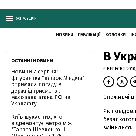
УСІ РОЗДІЛИ
НОВИНИ
ПУБЛІКАЦІЇ
КОЛОНКИ
ІН
В Укр
ОСТАННІ НОВИНИ
6 ВЕРЕСНЯ 2010,
Новини 7 серпня:
фігурантка "плівок Міндіча"
отримала посаду в
держпідприємстві,
Споживчі ці
масована атака РФ на
Укрнафту
Як повідомл
Київ шукає тих, хто
безалкоголь
відремонтує метро між
змінилися.
"Тараса Шевченко" і