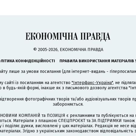
© 2005-2026, ЕКОНОМІЧНА ПРАВДА
ЛІТИКА КОНФІДЕНЦІЙНОСТІ
ПРАВИЛА ВИКОРИСТАННЯ МАТЕРІАЛІВ 
айту лише за умови посилання (для інтернет-видань - гіперпосиланн
му сайті із посиланням на агентство
"Інтерфакс-Україна"
, не підля
 будь-якій формі, інакше як з письмового дозволу агентства "Ін
відтворення фотографічних творів та/або аудіовізуальних творів п
забороняється.
НОВИНИ КОМПАНІЙ та ПОЗИЦІЯ є рекламними та публікуються на п
туються. Матеріали з плашкою СПЕЦПРОЄКТ та ЗА ПІДТРИМКИ також
 і поділяє думки, висловлені у цих матеріалах. Редакція не несе ві
атеріалах. Згідно з українським законодавством відповідальність 