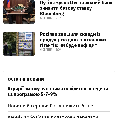
Путін змусив Центральний банк
знизити базову ставку –
Bloomberg
6 СЕРПНЯ, 15:07
Росіяни знищили склади із
продукцією двох тютюнових
гігантів: чи буде дефіцит
6 СЕРПНЯ, 18:04
ОСТАННІ НОВИНИ
Аграрії зможуть отримати пільгові кредити
за програмою 5-7-9%
Новини 6 серпня: Росія нищить бізнес
Кабмін зобовʼязав податкову передати