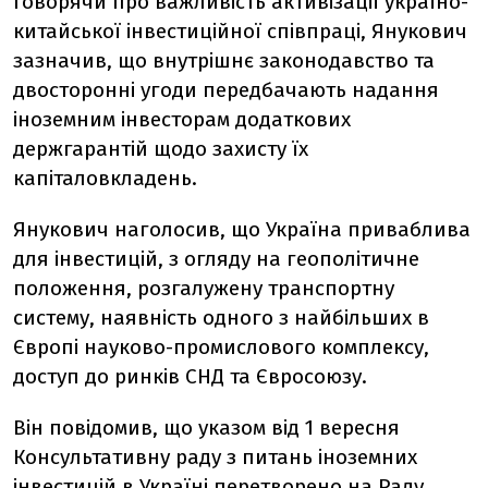
Говорячи про важливість активізації україно-
китайської інвестиційної співпраці, Янукович
зазначив, що внутрішнє законодавство та
двосторонні угоди передбачають надання
іноземним інвесторам додаткових
держгарантій щодо захисту їх
капіталовкладень.
Янукович наголосив, що Україна приваблива
для інвестицій, з огляду на геополітичне
положення, розгалужену транспортну
систему, наявність одного з найбільших в
Європі науково-промислового комплексу,
доступ до ринків СНД та Євросоюзу.
Він повідомив, що указом від 1 вересня
Консультативну раду з питань іноземних
інвестицій в Україні перетворено на Раду