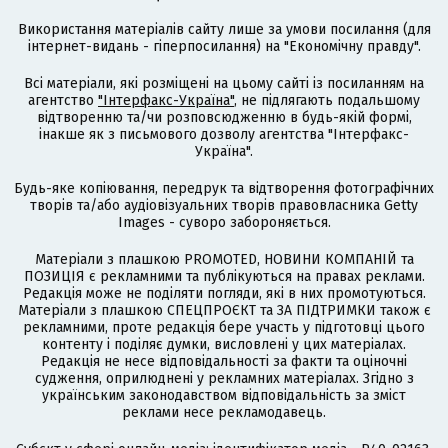
Використання матеріалів сайту лише за умови посилання (для
інтернет-видань - гіперпосилання) на "Економічну правду".
Всі матеріали, які розміщені на цьому сайті із посиланням на
агентство
"Інтерфакс-Україна"
, не підлягають подальшому
відтворенню та/чи розповсюдженню в будь-якій формі,
інакше як з письмового дозволу агентства "Інтерфакс-
Україна".
Будь-яке копіювання, передрук та відтворення фотографічних
творів та/або аудіовізуальних творів правовласника Getty
Images - суворо забороняється.
Матеріали з плашкою PROMOTED, НОВИНИ КОМПАНІЙ та
ПОЗИЦІЯ є рекламними та публікуються на правах реклами.
Редакція може не поділяти погляди, які в них промотуються.
Матеріали з плашкою СПЕЦПРОЄКТ та ЗА ПІДТРИМКИ також є
рекламними, проте редакція бере участь у підготовці цього
контенту і поділяє думки, висловлені у цих матеріалах.
Редакція не несе відповідальності за факти та оціночні
судження, оприлюднені у рекламних матеріалах. Згідно з
українським законодавством відповідальність за зміст
реклами несе рекламодавець.