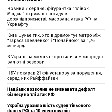
Новини 7 серпня: фігурантка "плівок
Міндіча" отримала посаду в
держпідприємстві, масована атака РФ на
Укрнафту
Київ шукає тих, хто відремонтує метро між
"Тараса Шевченко" і "Почайною" за 1,76
мільярда
В Україні за місяць скоротилися міжнародні
валютні резерви
НБУ покарав 21 фінустанову за порушення,
серед них Райффайзен
Нацбанк дозволив не визнавати дефолт
бізнесу на тлі атак РФ
Україна уразила шість суден тіньового
флоту РФ та 10 енерговузлів