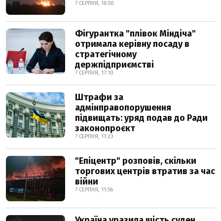
7 СЕРПНЯ, 16:50
Фігурантка "плівок Міндіча"
отримала керівну посаду в
стратегічному
держпідприємстві
7 СЕРПНЯ, 17:10
Штрафи за
адмінправопорушення
підвищать: уряд подав до Ради
законопроєкт
7 СЕРПНЯ, 11:23
"Епіцентр" розповів, скільки
торгових центрів втратив за час
війни
7 СЕРПНЯ, 11:56
Україна уразила шість суден