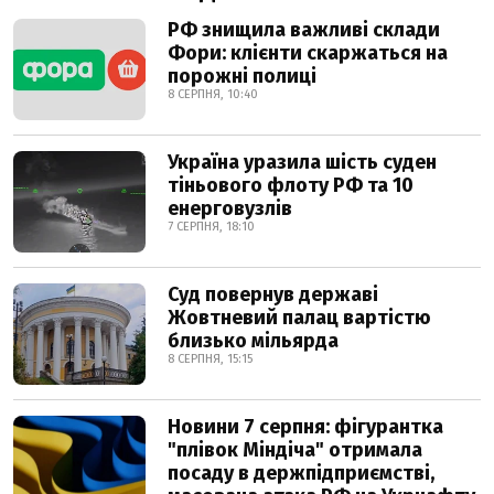
РФ знищила важливі склади
Фори: клієнти скаржаться на
порожні полиці
8 СЕРПНЯ, 10:40
Україна уразила шість суден
тіньового флоту РФ та 10
енерговузлів
7 СЕРПНЯ, 18:10
Суд повернув державі
Жовтневий палац вартістю
близько мільярда
8 СЕРПНЯ, 15:15
Новини 7 серпня: фігурантка
"плівок Міндіча" отримала
посаду в держпідприємстві,