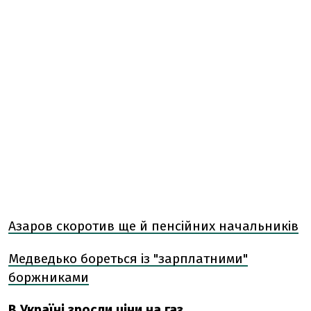
Азаров скоротив ще й пенсійних начальників
Медведько бореться із "зарплатними"
боржниками
В Україні зросли ціни на газ