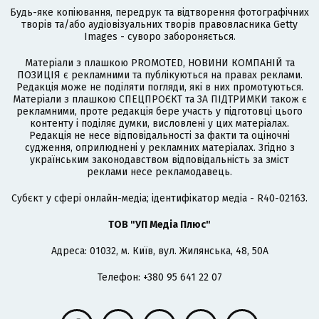
Будь-яке копіювання, передрук та відтворення фотографічних
творів та/або аудіовізуальних творів правовласника Getty
Images - суворо забороняється.
Матеріали з плашкою PROMOTED, НОВИНИ КОМПАНІЙ та
ПОЗИЦІЯ є рекламними та публікуються на правах реклами.
Редакція може не поділяти погляди, які в них промотуються.
Матеріали з плашкою СПЕЦПРОЄКТ та ЗА ПІДТРИМКИ також є
рекламними, проте редакція бере участь у підготовці цього
контенту і поділяє думки, висловлені у цих матеріалах.
Редакція не несе відповідальності за факти та оціночні
судження, оприлюднені у рекламних матеріалах. Згідно з
українським законодавством відповідальність за зміст
реклами несе рекламодавець.
Cубєкт у сфері онлайн-медіа; ідентифікатор медіа - R40-02163.
ТОВ "УП Медіа Плюс"
Адреса: 01032, м. Київ, вул. Жилянська, 48, 50А
Телефон: +380 95 641 22 07