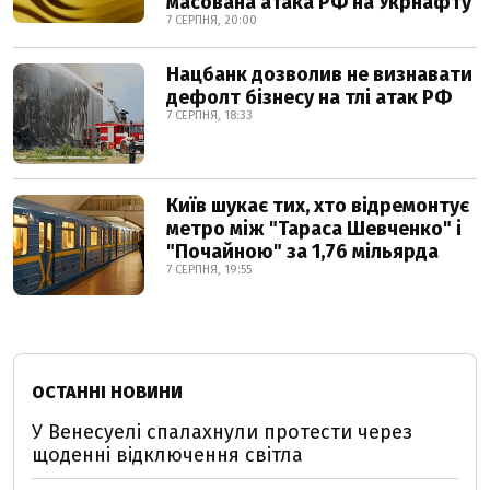
масована атака РФ на Укрнафту
7 СЕРПНЯ, 20:00
Нацбанк дозволив не визнавати
дефолт бізнесу на тлі атак РФ
7 СЕРПНЯ, 18:33
Київ шукає тих, хто відремонтує
метро між "Тараса Шевченко" і
"Почайною" за 1,76 мільярда
7 СЕРПНЯ, 19:55
ОСТАННІ НОВИНИ
У Венесуелі спалахнули протести через
щоденні відключення світла