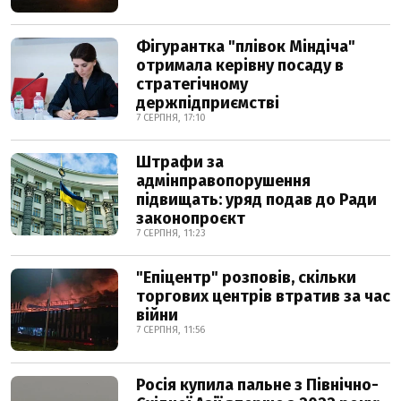
Фігурантка "плівок Міндіча"
отримала керівну посаду в
стратегічному
держпідприємстві
7 СЕРПНЯ, 17:10
Штрафи за
адмінправопорушення
підвищать: уряд подав до Ради
законопроєкт
7 СЕРПНЯ, 11:23
"Епіцентр" розповів, скільки
торгових центрів втратив за час
війни
7 СЕРПНЯ, 11:56
Росія купила пальне з Північно-