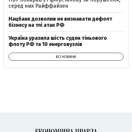
серед них Райффайзен
Нацбанк дозволив не визнавати дефолт
бізнесу на тлі атак РФ
Україна уразила шість суден тіньового
флоту РФ та 10 енерговузлів
ВСІ НОВИНИ