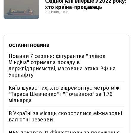
Східної Азії вперше з 2022 року:
хто країна-продавець
7 СЕРПНЯ, 13:35
ОСТАННІ НОВИНИ
Новини 7 серпня: фігурантка "плівок
Міндіча" отримала посаду в
держпідприємстві, масована атака РФ на
Укрнафту
Київ шукає тих, хто відремонтує метро між
"Тараса Шевченко" і "Почайною" за 1,76
мільярда
В Україні за місяць скоротилися міжнародні
валютні резерви
НБУ покарав 21 фінустанову за порушення,