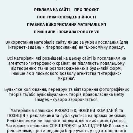
РЕКЛАМА НА САЙТІ
ПРО ПРОЄКТ
ПОЛІТИКА КОНФІДЕНЦІЙНОСТІ
ПРАВИЛА ВИКОРИСТАННЯ МАТЕРІАЛІВ УП
ПРИНЦИПИ І ПРАВИЛА РОБОТИ УП
Використання матеріалів сайту лише за умови посилання (для
інтернет-видань - гіперпосилання) на "Економічну правду".
Всі матеріали, які розміщені на цьому сайті із посиланням на
агентство
"Інтерфакс-Україна"
, не підлягають подальшому
відтворенню та/чи розповсюдженню в будь-якій формі,
інакше як з письмового дозволу агентства "Інтерфакс-
Україна".
Будь-яке копіювання, передрук та відтворення фотографічних
творів та/або аудіовізуальних творів правовласника Getty
Images - суворо забороняється.
Матеріали з плашкою PROMOTED, НОВИНИ КОМПАНІЙ та
ПОЗИЦІЯ є рекламними та публікуються на правах реклами.
Редакція може не поділяти погляди, які в них промотуються.
Матеріали з плашкою СПЕЦПРОЄКТ та ЗА ПІДТРИМКИ також є
рекламними, проте редакція бере участь у підготовці цього