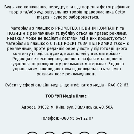
Будь-яке копіювання, передрук та відтворення фотографічних
творів та/або аудіовізуальних творів правовласника Getty
Images - суворо забороняється.
Матеріали з плашкою PROMOTED, НОВИНИ КОМПАНІЙ та
ПОЗИЦІЯ є рекламними та публікуються на правах реклами.
Редакція може не поділяти погляди, які в них промотуються.
Матеріали з плашкою СПЕЦПРОЄКТ та ЗА ПІДТРИМКИ також є
рекламними, проте редакція бере участь у підготовці цього
контенту і поділяє думки, висловлені у цих матеріалах.
Редакція не несе відповідальності за факти та оціночні
судження, оприлюднені у рекламних матеріалах. Згідно з
українським законодавством відповідальність за зміст
реклами несе рекламодавець.
Cубєкт у сфері онлайн-медіа; ідентифікатор медіа - R40-02163.
ТОВ "УП Медіа Плюс"
Адреса: 01032, м. Київ, вул. Жилянська, 48, 50А
Телефон: +380 95 641 22 07