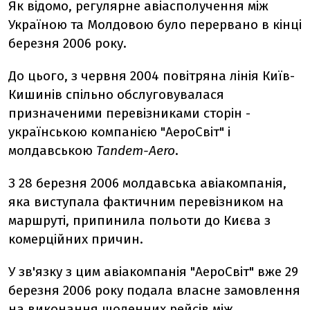
Як відомо, регулярне авіасполучення між
Україною та Молдовою було перервано в кінці
березня 2006 року.
До цього, з червня 2004 повітряна лінія Київ-
Кишинів спільно обслуговувалася
призначеними перевізниками сторін -
українською компанією "АероСвіт" і
молдавською
Tandem-Aero
.
З 28 березня 2006 молдавська авіакомпанія,
яка виступала фактичним перевізником на
маршруті, припинила польоти до Києва з
комерційних причин.
У зв'язку з цим авіакомпанія "АероСвіт" вже 29
березня 2006 року подала власне замовлення
на виконання щоденних рейсів між