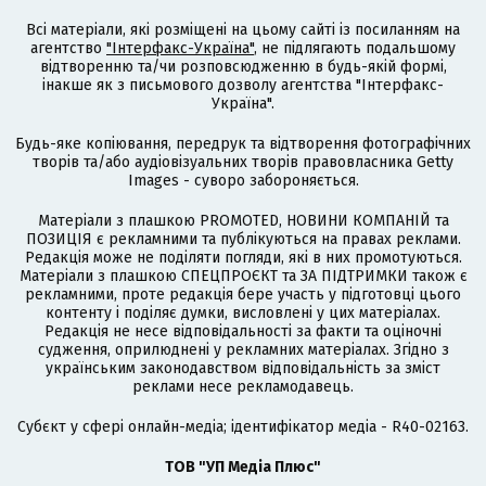
Всі матеріали, які розміщені на цьому сайті із посиланням на
агентство
"Інтерфакс-Україна"
, не підлягають подальшому
відтворенню та/чи розповсюдженню в будь-якій формі,
інакше як з письмового дозволу агентства "Інтерфакс-
Україна".
Будь-яке копіювання, передрук та відтворення фотографічних
творів та/або аудіовізуальних творів правовласника Getty
Images - суворо забороняється.
Матеріали з плашкою PROMOTED, НОВИНИ КОМПАНІЙ та
ПОЗИЦІЯ є рекламними та публікуються на правах реклами.
Редакція може не поділяти погляди, які в них промотуються.
Матеріали з плашкою СПЕЦПРОЄКТ та ЗА ПІДТРИМКИ також є
рекламними, проте редакція бере участь у підготовці цього
контенту і поділяє думки, висловлені у цих матеріалах.
Редакція не несе відповідальності за факти та оціночні
судження, оприлюднені у рекламних матеріалах. Згідно з
українським законодавством відповідальність за зміст
реклами несе рекламодавець.
Cубєкт у сфері онлайн-медіа; ідентифікатор медіа - R40-02163.
ТОВ "УП Медіа Плюс"