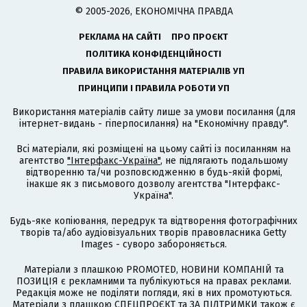
© 2005-2026, ЕКОНОМІЧНА ПРАВДА
РЕКЛАМА НА САЙТІ
ПРО ПРОЄКТ
ПОЛІТИКА КОНФІДЕНЦІЙНОСТІ
ПРАВИЛА ВИКОРИСТАННЯ МАТЕРІАЛІВ УП
ПРИНЦИПИ І ПРАВИЛА РОБОТИ УП
Використання матеріалів сайту лише за умови посилання (для
інтернет-видань - гіперпосилання) на "Економічну правду".
Всі матеріали, які розміщені на цьому сайті із посиланням на
агентство
"Інтерфакс-Україна"
, не підлягають подальшому
відтворенню та/чи розповсюдженню в будь-якій формі,
інакше як з письмового дозволу агентства "Інтерфакс-
Україна".
Будь-яке копіювання, передрук та відтворення фотографічних
творів та/або аудіовізуальних творів правовласника Getty
Images - суворо забороняється.
Матеріали з плашкою PROMOTED, НОВИНИ КОМПАНІЙ та
ПОЗИЦІЯ є рекламними та публікуються на правах реклами.
Редакція може не поділяти погляди, які в них промотуються.
Матеріали з плашкою СПЕЦПРОЄКТ та ЗА ПІДТРИМКИ також є