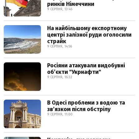
ринків Німеччини
9 СЕРПНЯ, 13:46
На найбільшому експортному
центрі залізної руди оголосили
страйк
9 СЕРПНЯ, 14:56
Росіяни атакували видобувні
обʼєкти "Укрнафти"
9 СЕРПНЯ, 16:32
В Одесі проблеми з водою та
звʼязком після обстрілу
9 СЕРПНЯ, 11:00