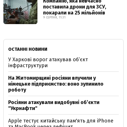
Компанію, яка невчасно
поставила дрони для ЗСУ,
покарали на 25 мільйонів
9 СЕРПНЯ, 11:31
ОСТАННІ НОВИНИ
У Харкові ворог атакував обʼєкт
інфраструктури
На Житомирщині росіяни влучили у
німецьке підприємство: воно зупинило
роботу
Росіяни атакували видобувні обʼєкти
"Укрнафти"
Apple тестує китайську пам'ять для iPhone
та MacBook через дефіцит