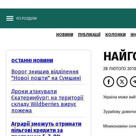
УСІ РОЗДІЛИ
НОВИНИ
ПУБЛІКАЦІЇ
КОЛОНКИ
ІН
НАЙГ
ОСТАННІ НОВИНИ
28 ЛЮТОГО 2010,
Ворог знищив відділення
"Нової пошти" на Сумщині
Дрони атакували
Єкатеринбург: на території
Україна може вий
складу Wildberries вирує
пожежа
Зурабову довел
Аграрії зможуть отримати
Мінекономіки хо
пільгові кредити за