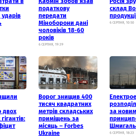
втрати в
Кабмін зобовʼязав
Росія зр
итки
податкову
склад Bo
 ударів
передати
продукц
ь
Міноборони дані
6 СЕРПНЯ, 10:50
чоловіків 18-60
років
6 СЕРПНЯ, 19:39
нищили
Ворог знищив 400
Електрое
тисяч квадратних
розподі
 двох
метрів складських
за нови
гігантів:
приміщень за
принцип
фіцит
місяць – Forbes
Шмигал
Ukraine
6 СЕРПНЯ, 18:23