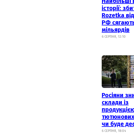
Найбільші 
історії: зб
Rozetka від
РФ сягают
мільярдів
6 СЕРПНЯ, 12:10
Росіяни з
склади із
продукцією
тютюнових 
чи буде де
6 СЕРПНЯ, 18:04