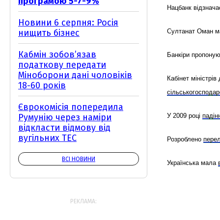
програмою 5-7-9%
Нацбанк відзнач
Новини 6 серпня: Росія
нищить бізнес
Султанат Оман м
Кабмін зобовʼязав
Банкіри пропону
податкову передати
Міноборони дані чоловіків
Кабінет міністрі
18-60 років
сільськогосподарс
Єврокомісія попередила
Румунію через наміри
У 2009 році
падін
відкласти відмову від
вугільних ТЕС
Розроблено
перел
ВСІ НОВИНИ
Українська мала
РЕКЛАМА: