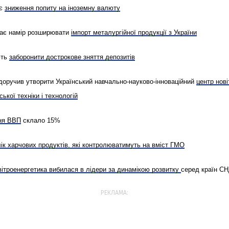
ає
зниження попиту на іноземну валюту
ає намір розширювати
імпорт металургійної продукції з України
ють
заборонити дострокове зняття депозитів
в доручив утворити Український навчально-науково-інноваційний
центр нові
ької техніки і технологій
ня ВВП
склало 15%
ік харчових продуктів, які контролюватимуть на вміст ГМО
вітроенергетика вибилася в лідери за динамікою розвитку
серед країн С
РЕКЛАМА: