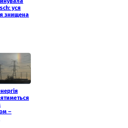
уйнувала
sch: уся
ія знищена
нергія
лятиметься
м
ом –
ь