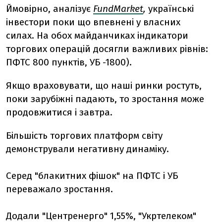
Ймовірно, аналізує
FundMarket
,
українські
інвестори поки що впевнені у власних
силах. На обох майданчиках індикатори
торгових операцій досягли важливих рівнів:
ПФТС 800 пунктів, УБ -1800).
Якщо враховувати, що наші ринки ростуть,
поки зарубіжні падають, то зростання може
продовжитися і завтра.
Більшість торгових платформ світу
демонстрували негативну динаміку.
Серед "блакитних фішок" на ПФТС і УБ
переважало зростання.
Додали "Центренерго" 1,55%, "Укртелеком"