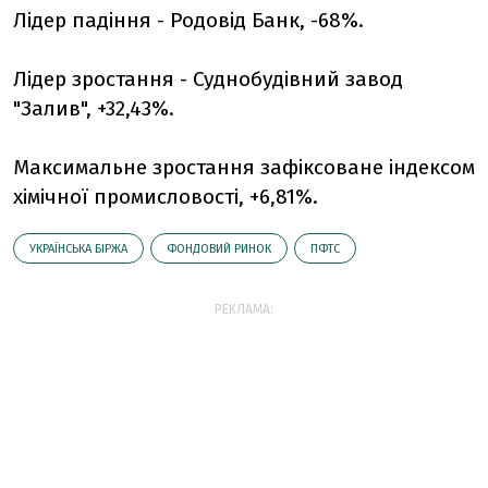
Лідер падіння - Родовід Банк, -68%.
Лідер зростання - Суднобудівний завод
"Залив", +32,43%.
Максимальне зростання зафіксоване індексом
хімічної промисловості, +6,81%.
УКРАЇНСЬКА БІРЖА
ФОНДОВИЙ РИНОК
ПФТС
РЕКЛАМА: