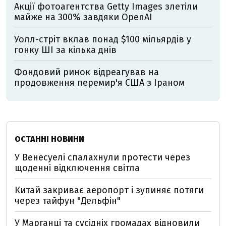
Акції фотоагентства Getty Images злетіли
майже на 300% завдяки OpenAI
Уолл-стріт вклав понад $100 мільярдів у
гонку ШІ за кілька днів
Фондовий ринок відреагував на
продовження перемир'я США з Іраном
ОСТАННІ НОВИНИ
У Венесуелі спалахнули протести через
щоденні відключення світла
Китай закриває аеропорт і зупиняє потяги
через тайфун "Дельфін"
У Марганці та сусідніх громадах відновили