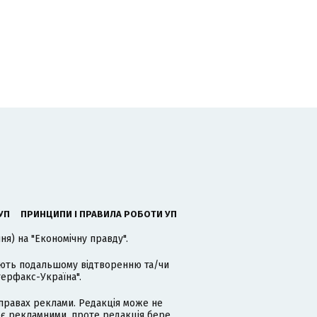
УП
ПРИНЦИПИ І ПРАВИЛА РОБОТИ УП
я) на "Економічну правду".
гають подальшому відтворенню та/чи
терфакс-Україна".
равах реклами. Редакція може не
 є рекламними, проте редакція бере