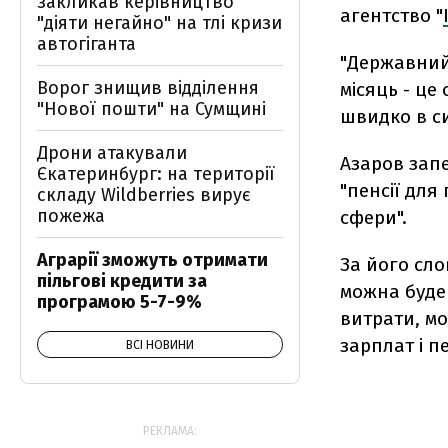
закликав керівництво
агентство "
"діяти негайно" на тлі кризи
автогіганта
"Державний
Ворог знищив відділення
місяць - це
"Нової пошти" на Сумщині
швидко в си
Дрони атакували
Азаров запе
Єкатеринбург: на території
"пенсії для
складу Wildberries вирує
пожежа
сфери".
Аграрії зможуть отримати
За його сло
пільгові кредити за
можна буде
програмою 5-7-9%
витрати, м
зарплат і пе
ВСІ НОВИНИ
РЕКЛАМА: