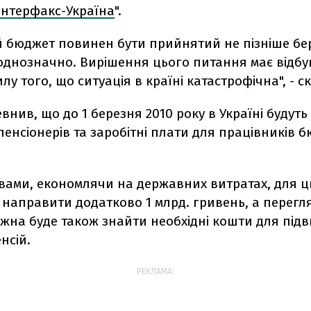
Інтерфакс-Україна
".
 бюджет повинен бути прийнятий не пізніше бе
 однозначно. Вирішення цього питання має відб
лу того, що ситуація в країні катастрофічна", - ск
внив, що до 1 березня 2010 року в Україні будуть
 пенсіонерів та заробітні плати для працівників 
вами, економлячи на державних витратах, для ц
 направити додатково 1 млрд. гривень, а перегл
ожна буде також знайти необхідні кошти для пі
нсій.
РЕКЛАМА: