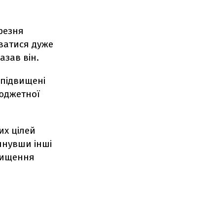
резня
уватися дуже
азав він.
 підвищені
бюджетної
их цілей
янувши інші
двищення