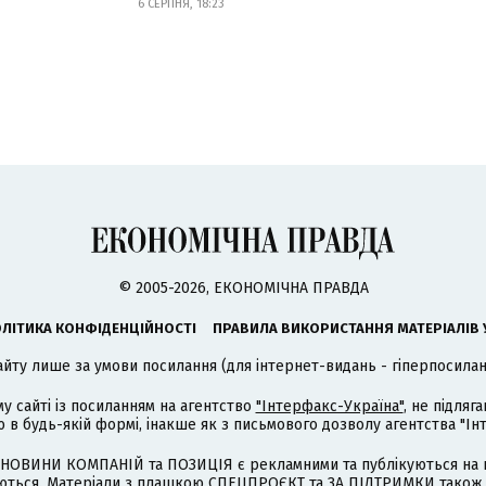
6 СЕРПНЯ, 18:23
© 2005-2026, ЕКОНОМІЧНА ПРАВДА
ЛІТИКА КОНФІДЕНЦІЙНОСТІ
ПРАВИЛА ВИКОРИСТАННЯ МАТЕРІАЛІВ 
айту лише за умови посилання (для інтернет-видань - гіперпосиланн
му сайті із посиланням на агентство
"Інтерфакс-Україна"
, не підля
 будь-якій формі, інакше як з письмового дозволу агентства "Ін
НОВИНИ КОМПАНІЙ та ПОЗИЦІЯ є рекламними та публікуються на п
туються. Матеріали з плашкою СПЕЦПРОЄКТ та ЗА ПІДТРИМКИ також