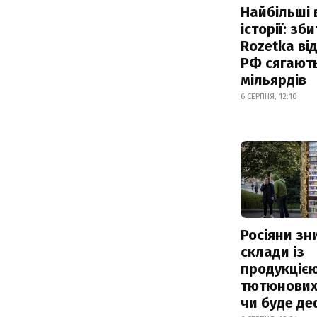
Найбільші 
історії: зб
Rozetka від
РФ сягают
мільярдів
6 СЕРПНЯ, 12:10
Росіяни з
склади із
продукцією
тютюнових 
чи буде де