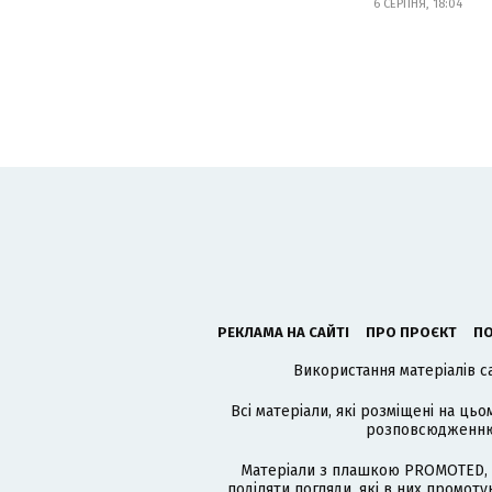
6 СЕРПНЯ, 18:04
РЕКЛАМА НА САЙТІ
ПРО ПРОЄКТ
ПО
Використання матеріалів с
Всі матеріали, які розміщені на цьо
розповсюдженню в
Матеріали з плашкою PROMOTED, 
поділяти погляди, які в них промо