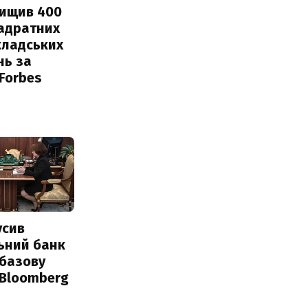
нищив 400
вадратних
кладських
нь за
 Forbes
усив
ьний банк
 базову
 Bloomberg