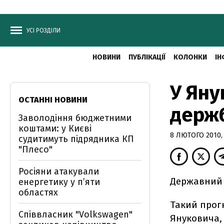
УСІ РОЗДІЛИ
НОВИНИ
ПУБЛІКАЦІЇ
КОЛОНКИ
ІН
У Яну
ОСТАННІ НОВИНИ
держ
Заволодіння бюджетними
коштами: у Києві
8 ЛЮТОГО 2010, 
судитимуть підрядника КП
"Плесо"
Росіяни атакували
Державний 
енергетику у пʼяти
областях
Такий прогн
Співвласник "Volkswagen"
Януковича,