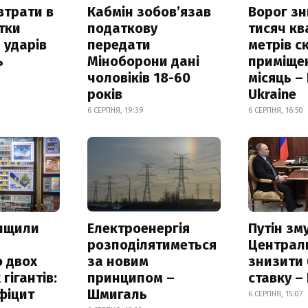
втрати в
Кабмін зобовʼязав
Ворог з
итки
податкову
тисяч к
 ударів
передати
метрів с
ь
Міноборони дані
приміще
чоловіків 18-60
місяць –
років
Ukraine
6 СЕРПНЯ, 19:39
6 СЕРПНЯ, 16:50
нищили
Електроенергія
Путін зм
розподілятиметься
Централ
 двох
за новим
знизити
гігантів:
принципом –
ставку –
фіцит
Шмигаль
6 СЕРПНЯ, 15:07