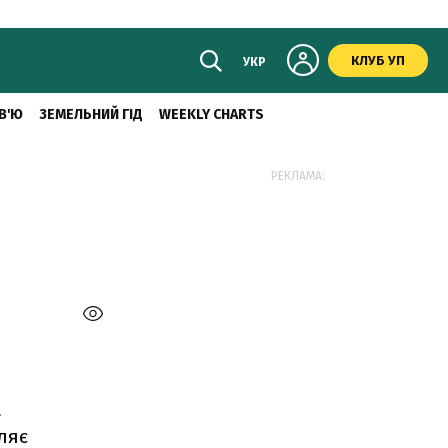
КЛУБ УП
УКР
В'Ю
ЗЕМЕЛЬНИЙ ГІД
WEEKLY CHARTS
РЕКЛАМА:
а
ляє