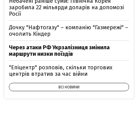
Небачені раніше суми: Північна Корея
заробила 22 мільярди доларів на допомозі
Росії
Дочку "Нафтогазу" – компанію "Газмережі" –
очолить Кіндер
Через атаки РФ Укрзалізниця змінила
маршрути низки поїздів
"Епіцентр" розповів, скільки торгових
центрів втратив за час війни
ВСІ НОВИНИ