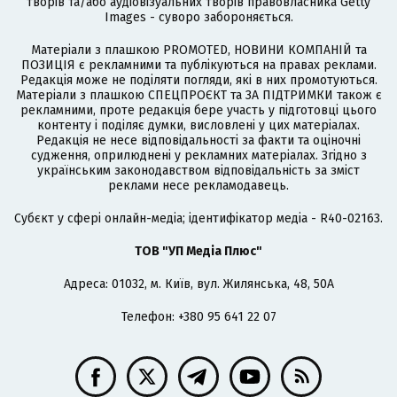
творів та/або аудіовізуальних творів правовласника Getty
Images - суворо забороняється.
Матеріали з плашкою PROMOTED, НОВИНИ КОМПАНІЙ та
ПОЗИЦІЯ є рекламними та публікуються на правах реклами.
Редакція може не поділяти погляди, які в них промотуються.
Матеріали з плашкою СПЕЦПРОЄКТ та ЗА ПІДТРИМКИ також є
рекламними, проте редакція бере участь у підготовці цього
контенту і поділяє думки, висловлені у цих матеріалах.
Редакція не несе відповідальності за факти та оціночні
судження, оприлюднені у рекламних матеріалах. Згідно з
українським законодавством відповідальність за зміст
реклами несе рекламодавець.
Cубєкт у сфері онлайн-медіа; ідентифікатор медіа - R40-02163.
ТОВ "УП Медіа Плюс"
Адреса: 01032, м. Київ, вул. Жилянська, 48, 50А
Телефон: +380 95 641 22 07