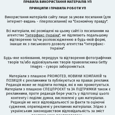
ПРАВИЛА ВИКОРИСТАННЯ МАТЕРІАЛІВ УП
ПРИНЦИПИ І ПРАВИЛА РОБОТИ УП
Використання матеріалів сайту лише за умови посилання (для
інтернет-видань - гіперпосилання) на "Економічну правду".
Всі матеріали, які розміщені на цьому сайті із посиланням на
агентство
"Інтерфакс-Україна"
, не підлягають подальшому
відтворенню та/чи розповсюдженню в будь-якій формі,
інакше як з письмового дозволу агентства "Інтерфакс-
Україна".
Будь-яке копіювання, передрук та відтворення фотографічних
творів та/або аудіовізуальних творів правовласника Getty
Images - суворо забороняється.
Матеріали з плашкою PROMOTED, НОВИНИ КОМПАНІЙ та
ПОЗИЦІЯ є рекламними та публікуються на правах реклами.
Редакція може не поділяти погляди, які в них промотуються.
Матеріали з плашкою СПЕЦПРОЄКТ та ЗА ПІДТРИМКИ також є
рекламними, проте редакція бере участь у підготовці цього
контенту і поділяє думки, висловлені у цих матеріалах.
Редакція не несе відповідальності за факти та оціночні
судження, оприлюднені у рекламних матеріалах. Згідно з
українським законодавством відповідальність за зміст