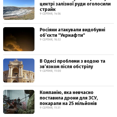
центрі залізної руди оголосили
страйк
9 СЕРПНЯ, 14:56
Росіяни атакували видобувні
обʼєкти "Укрнафти"
9 СЕРПНЯ, 16:32
В Одесі проблеми з водою та
звʼязком після обстрілу
9 СЕРПНЯ, 11:00
Компанію, яка невчасно
поставила дрони для ЗСУ,
покарали на 25 мільйонів
9 СЕРПНЯ, 11:31