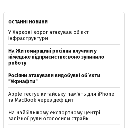
ОСТАННІ НОВИНИ
У Харкові ворог атакував обʼєкт
інфраструктури
На Житомирщині росіяни влучили у
німецьке підприємство: воно зупинило
роботу
Росіяни атакували видобувні обʼєкти
"Укрнафти"
Apple тестує китайську пам'ять для iPhone
та MacBook через дефіцит
На найбільшому експортному центрі
залізної руди оголосили страйк