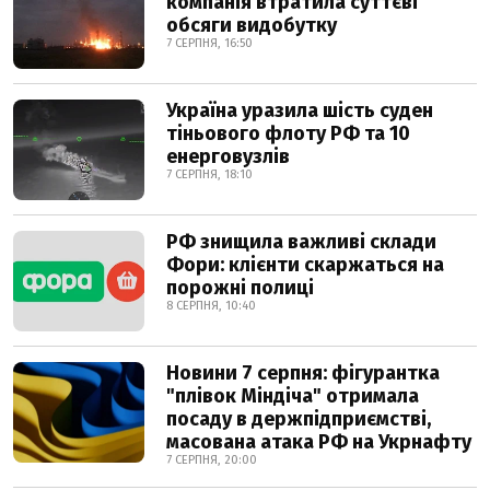
компанія втратила суттєві
обсяги видобутку
7 СЕРПНЯ, 16:50
Україна уразила шість суден
тіньового флоту РФ та 10
енерговузлів
7 СЕРПНЯ, 18:10
РФ знищила важливі склади
Фори: клієнти скаржаться на
порожні полиці
8 СЕРПНЯ, 10:40
Новини 7 серпня: фігурантка
"плівок Міндіча" отримала
посаду в держпідприємстві,
масована атака РФ на Укрнафту
7 СЕРПНЯ, 20:00