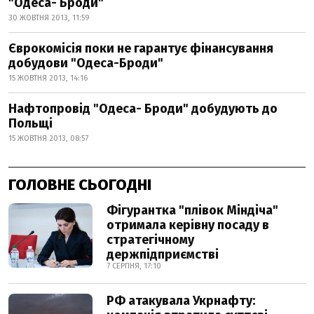
"Одеса- Броди"
30 ЖОВТНЯ 2013, 11:59
Єврокомісія поки не гарантує фінансування
добудови "Одеса-Броди"
15 ЖОВТНЯ 2013, 14:16
Нафтопровід "Одеса- Броди" добудують до
Польщі
15 ЖОВТНЯ 2013, 08:57
ГОЛОВНЕ СЬОГОДНІ
Фігурантка "плівок Міндіча"
отримала керівну посаду в
стратегічному
держпідприємстві
7 СЕРПНЯ, 17:10
РФ атакувала Укрнафту: