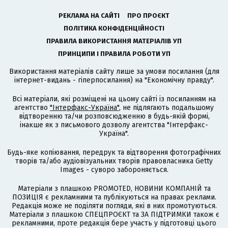
РЕКЛАМА НА САЙТІ
ПРО ПРОЄКТ
ПОЛІТИКА КОНФІДЕНЦІЙНОСТІ
ПРАВИЛА ВИКОРИСТАННЯ МАТЕРІАЛІВ УП
ПРИНЦИПИ І ПРАВИЛА РОБОТИ УП
Використання матеріалів сайту лише за умови посилання (для
інтернет-видань - гіперпосилання) на "Економічну правду".
Всі матеріали, які розміщені на цьому сайті із посиланням на
агентство
"Інтерфакс-Україна"
, не підлягають подальшому
відтворенню та/чи розповсюдженню в будь-якій формі,
інакше як з письмового дозволу агентства "Інтерфакс-
Україна".
Будь-яке копіювання, передрук та відтворення фотографічних
творів та/або аудіовізуальних творів правовласника Getty
Images - суворо забороняється.
Матеріали з плашкою PROMOTED, НОВИНИ КОМПАНІЙ та
ПОЗИЦІЯ є рекламними та публікуються на правах реклами.
Редакція може не поділяти погляди, які в них промотуються.
Матеріали з плашкою СПЕЦПРОЄКТ та ЗА ПІДТРИМКИ також є
рекламними, проте редакція бере участь у підготовці цього