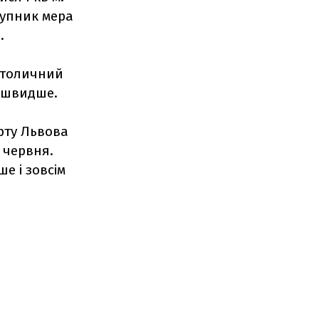
ступник мера
.
 столичний
о швидше.
рту Львова
 червня.
ше і зовсім