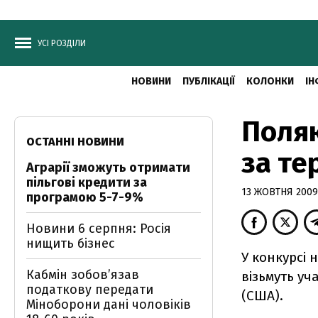
УСІ РОЗДІЛИ
НОВИНИ
ПУБЛІКАЦІЇ
КОЛОНКИ
ІН
Поляк
ОСТАННІ НОВИНИ
за те
Аграрії зможуть отримати
пільгові кредити за
13 ЖОВТНЯ 2009,
програмою 5-7-9%
Новини 6 серпня: Росія
нищить бізнес
У конкурсі 
Кабмін зобовʼязав
візьмуть уча
податкову передати
(США).
Міноборони дані чоловіків