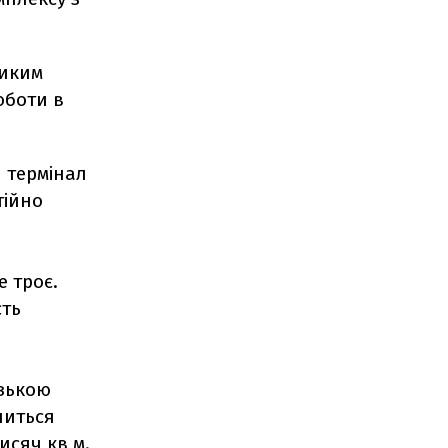
ликим
оботи в
 термінал
тійно
 троє.
сть
узькою
читься
исяч кв м.