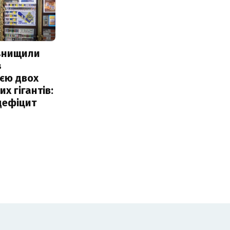
 знищили
з
єю двох
х гігантів:
дефіцит