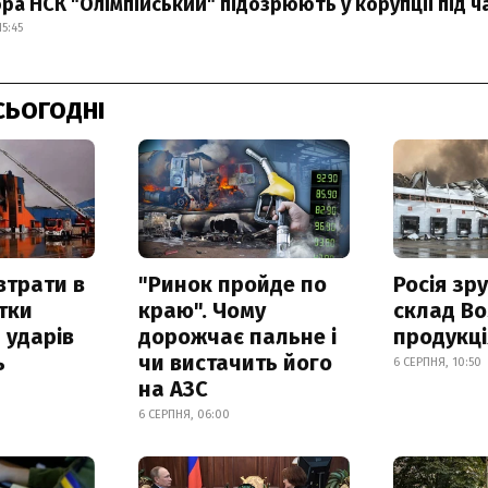
ра НСК "Олімпійський" підозрюють у корупції під ч
5:45
СЬОГОДНІ
втрати в
"Ринок пройде по
Росія зр
итки
краю". Чому
склад Bo
 ударів
дорожчає пальне і
продукц
ь
чи вистачить його
6 СЕРПНЯ, 10:50
на АЗС
6 СЕРПНЯ, 06:00