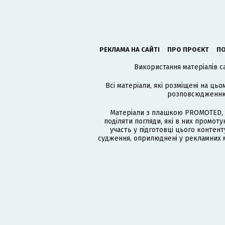
РЕКЛАМА НА САЙТІ
ПРО ПРОЄКТ
ПО
Використання матеріалів с
Всі матеріали, які розміщені на цьо
розповсюдженню в
Матеріали з плашкою PROMOTED, 
поділяти погляди, які в них промо
участь у підготовці цього контенту
судження, оприлюднені у рекламних м