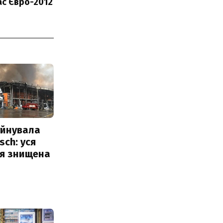
ас Євро-2012
уйнувала
sch: уся
ія знищена