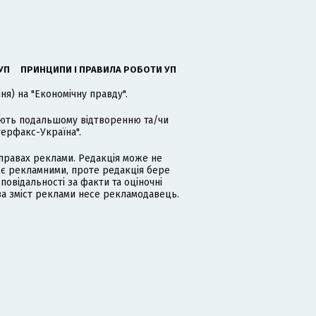
УП
ПРИНЦИПИ І ПРАВИЛА РОБОТИ УП
я) на "Економічну правду".
гають подальшому відтворенню та/чи
терфакс-Україна".
равах реклами. Редакція може не
 є рекламними, проте редакція бере
дповідальності за факти та оціночні
за зміст реклами несе рекламодавець.