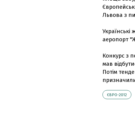
Європейські
Львова з пи
Українські 
аеропорт "
Конкурс з п
мав відбути
Потім тенде
призначили
ЄВРО-2012