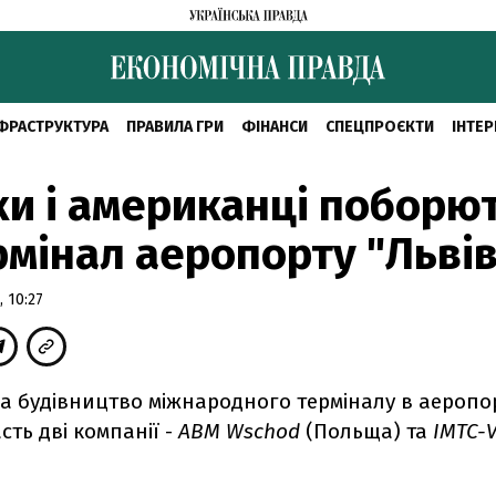
ФРАСТРУКТУРА
ПРАВИЛА ГРИ
ФІНАНСИ
СПЕЦПРОЄКТИ
ІНТЕР
и і американці поборю
рмінал аеропорту "Львів
 10:27
на будівництво міжнародного терміналу в аеропор
сть дві компанії -
ABM Wschod
(Польща) та
IMTC-V