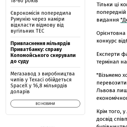
18-60 років
Тільки ці к
попередній 
Єврокомісія попередила
Румунію через наміри
видання
"Д
відкласти відмову від
вугільних ТЕС
Орієнтовна 
конкурс від
Привласнення мільярдів
Приватбанку: справу
Експерти фа
Коломойського скерували
до суду
термінал на
Мегазавод з виробництва
"Візьмемо х
чипів у Техасі обійдеться
перевозити 
SpaceX у 16,8 мільярдів
Львова лише
доларів
економічног
ВСІ НОВИНИ
Крім того, у
досвід спів
будівництв