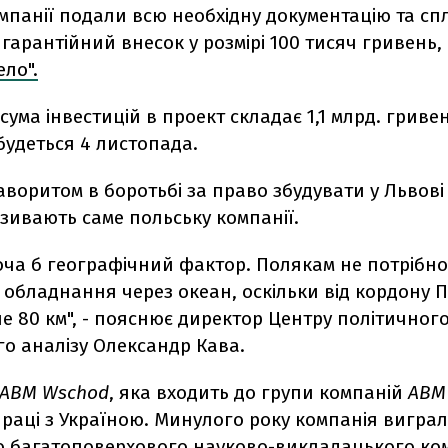
омпанії подали всю необхідну документацію та с
гарантійний внесок у розмірі 100 тисяч гривень
ело".
сума інвестицій в проект складає 1,1 млрд. гриве
будеться 4 листопада.
воритом в боротьбі за право збудувати у Львов
зивають саме польську компанії.
оча б географічний фактор. Полякам не потрібно
обладнання через океан, оскільки від кордону 
 80 км", - пояснює директор Центру політичного
о аналізу Олександр Кава.
ABM Wschod
, яка входить до групи компаній
ABM 
праці з Україною. Минулого року компанія вигра
о багатоповерхового науково-викладацького ком