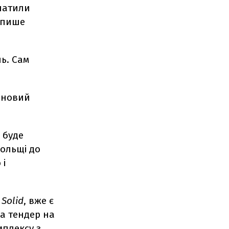
платили
, пише
нь. Сам
і новий
 буде
Польщі до
 і
Solid
, вже є
ла тендер на
плексу з