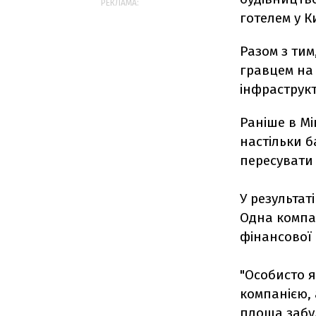
РЕКЛАМА:
готелем у К
Разом з ти
гравцем на
інфраструкт
Раніше в Мі
настільки б
пересувати 
У результат
Одна компан
фінансової 
"Особисто 
компанією, 
площа забуд