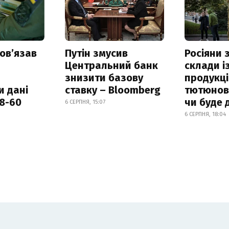
овʼязав
Путін змусив
Росіяни
Центральний банк
склади і
знизити базову
продукці
и дані
ставку – Bloomberg
тютюнови
18-60
чи буде 
6 СЕРПНЯ, 15:07
6 СЕРПНЯ, 18:04