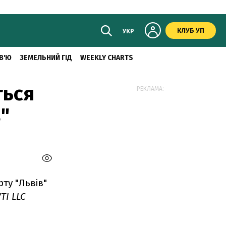
КЛУБ УП
УКР
В'Ю
ЗЕМЕЛЬНИЙ ГІД
WEEKLY CHARTS
ться
РЕКЛАМА:
"
ту "Львів"
TI LLC