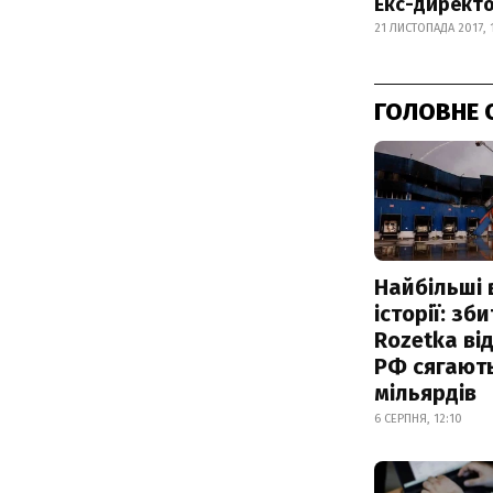
Екс-директо
21 ЛИСТОПАДА 2017, 1
ГОЛОВНЕ 
Найбільші 
історії: зб
Rozetka від
РФ сягают
мільярдів
6 СЕРПНЯ, 12:10