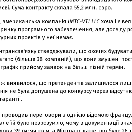
иєві. Сума контракту склала 55,2 млн. євро.
м, американська компанія
IMTC-VTI LLC
хоча і є ве
 ринку програмного забезпечення, але досвіду р
урних проектів у неї немає.
нтрансзв'язку стверджували, що охочих будувати
агато (більше 38 компаній), що вони змушені пос
графік прийому заявок на більш пізній термін.
і ж виявилося, що претендентів залишилося лише
ія не була допущена до конкурсу через відсутні
гарантії.
я проводив переговори з однією відомою франц
але їй було незрозуміло, чому в документації зна
ови 39 тисяч кв м, а Мінтранс каже, що буде 26 т