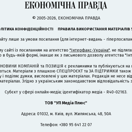
© 2005-2026, ЕКОНОМІЧНА ПРАВДА
ЛІТИКА КОНФІДЕНЦІЙНОСТІ
ПРАВИЛА ВИКОРИСТАННЯ МАТЕРІАЛІВ 
айту лише за умови посилання (для інтернет-видань - гіперпосиланн
му сайті із посиланням на агентство
"Інтерфакс-Україна"
, не підля
 будь-якій формі, інакше як з письмового дозволу агентства "Ін
НОВИНИ КОМПАНІЙ та ПОЗИЦІЯ є рекламними та публікуються на п
туються. Матеріали з плашкою СПЕЦПРОЄКТ та ЗА ПІДТРИМКИ також
 і поділяє думки, висловлені у цих матеріалах. Редакція не несе ві
атеріалах. Згідно з українським законодавством відповідальність 
Cубєкт у сфері онлайн-медіа; ідентифікатор медіа - R40-02163.
ТОВ "УП Медіа Плюс"
Адреса: 01032, м. Київ, вул. Жилянська, 48, 50А
Телефон: +380 95 641 22 07