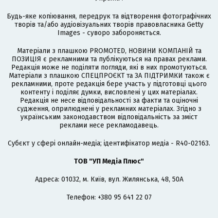
Будь-яке копіювання, передрук та відтворення фотографічних
творів та/або аудіовізуальних творів правовласника Getty
Images - суворо забороняється.
Матеріали з плашкою PROMOTED, НОВИНИ КОМПАНІЙ та
ПОЗИЦІЯ є рекламними та публікуються на правах реклами.
Редакція може не поділяти погляди, які в них промотуються.
Матеріали з плашкою СПЕЦПРОЄКТ та ЗА ПІДТРИМКИ також є
рекламними, проте редакція бере участь у підготовці цього
контенту і поділяє думки, висловлені у цих матеріалах.
Редакція не несе відповідальності за факти та оціночні
судження, оприлюднені у рекламних матеріалах. Згідно з
українським законодавством відповідальність за зміст
реклами несе рекламодавець.
Cубєкт у сфері онлайн-медіа; ідентифікатор медіа - R40-02163.
ТОВ "УП Медіа Плюс"
Адреса: 01032, м. Київ, вул. Жилянська, 48, 50А
Телефон: +380 95 641 22 07