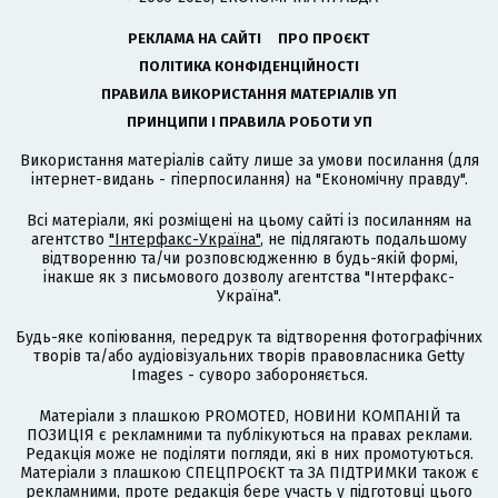
РЕКЛАМА НА САЙТІ
ПРО ПРОЄКТ
ПОЛІТИКА КОНФІДЕНЦІЙНОСТІ
ПРАВИЛА ВИКОРИСТАННЯ МАТЕРІАЛІВ УП
ПРИНЦИПИ І ПРАВИЛА РОБОТИ УП
Використання матеріалів сайту лише за умови посилання (для
інтернет-видань - гіперпосилання) на "Економічну правду".
Всі матеріали, які розміщені на цьому сайті із посиланням на
агентство
"Інтерфакс-Україна"
, не підлягають подальшому
відтворенню та/чи розповсюдженню в будь-якій формі,
інакше як з письмового дозволу агентства "Інтерфакс-
Україна".
Будь-яке копіювання, передрук та відтворення фотографічних
творів та/або аудіовізуальних творів правовласника Getty
Images - суворо забороняється.
Матеріали з плашкою PROMOTED, НОВИНИ КОМПАНІЙ та
ПОЗИЦІЯ є рекламними та публікуються на правах реклами.
Редакція може не поділяти погляди, які в них промотуються.
Матеріали з плашкою СПЕЦПРОЄКТ та ЗА ПІДТРИМКИ також є
рекламними, проте редакція бере участь у підготовці цього