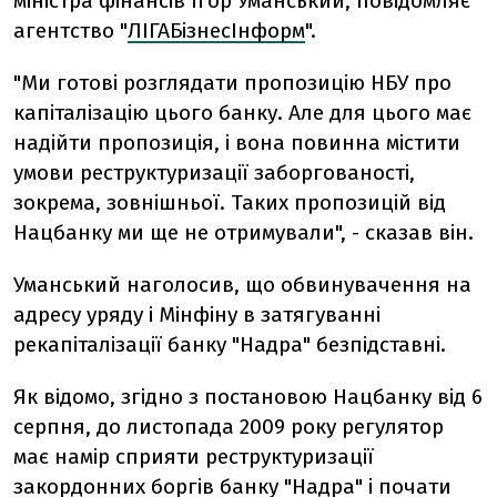
міністра фінансів Ігор Уманський, повідомляє
агентство "
ЛІГАБізнесІнформ
".
"Ми готові розглядати пропозицію НБУ про
капіталізацію цього банку. Але для цього має
надійти пропозиція, і вона повинна містити
умови реструктуризації заборгованості,
зокрема, зовнішньої. Таких пропозицій від
Нацбанку ми ще не отримували", - сказав він.
Уманський наголосив, що обвинувачення на
адресу уряду і Мінфіну в затягуванні
рекапіталізації банку "Надра" безпідставні.
Як відомо, згідно з постановою Нацбанку від 6
серпня, до листопада 2009 року регулятор
має намір сприяти реструктуризації
закордонних боргів банку "Надра" і почати