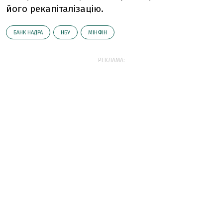
його рекапіталізацію.
БАНК НАДРА
НБУ
МІНФІН
РЕКЛАМА: