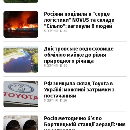
Росіяни поцілили в "серце
логістики" NOVUS та склади
"Сільпо": загинули 6 людей
5 СЕРПНЯ, 12:30
Дністровське водосховище
обміліло майже до рівня
природного річища
5 СЕРПНЯ, 13:20
РФ знищила склад Toyota в
Україні: можливі затримки з
постачанням
5 СЕРПНЯ, 17:20
Росія методично б’є по
Бортницькій станції аерації: чим