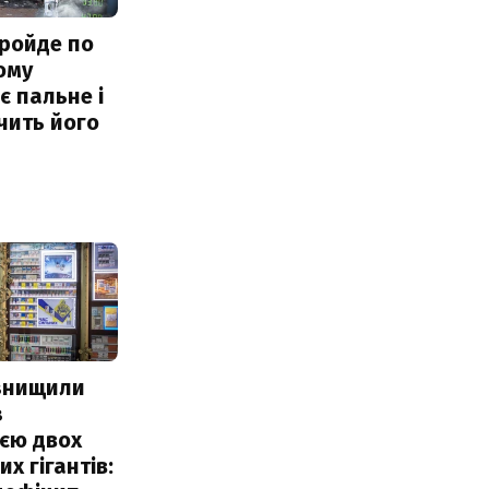
ройде по
ому
 пальне і
чить його
 знищили
з
єю двох
х гігантів: