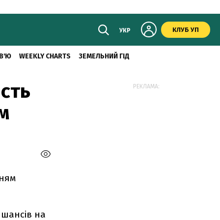
КЛУБ УП
УКР
В'Ю
WEEKLY CHARTS
ЗЕМЕЛЬНИЙ ГІД
сть
РЕКЛАМА:
м
нням
 шансів на