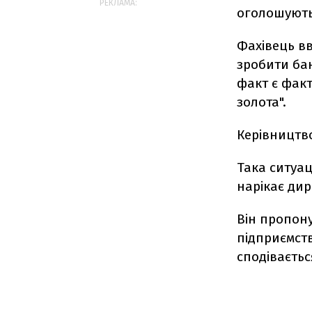
РЕКЛАМА:
оголошують
Фахівець в
зробити бан
факт є факт
золота".
Керівництв
Така ситуац
нарікає ди
Він пропон
підприємств
сподіваєтьс