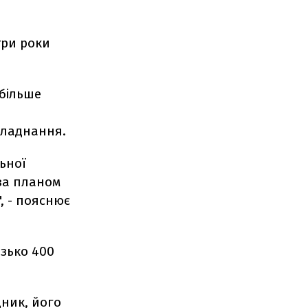
три роки
 більше
бладнання.
ьної
 за планом
", - пояснює
изько 400
дник, його