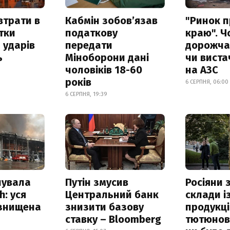
втрати в
Кабмін зобовʼязав
"Ринок п
итки
податкову
краю". Ч
 ударів
передати
дорожчає
ь
Міноборони дані
чи виста
чоловіків 18-60
на АЗС
років
6 СЕРПНЯ, 06:00
6 СЕРПНЯ, 19:39
нувала
Путін змусив
Росіяни
h: уся
Центральний банк
склади і
 знищена
знизити базову
продукці
ставку – Bloomberg
тютюнови