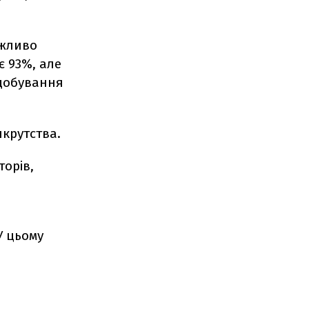
ожливо
є 93%, але
идобування
крутства.
торів,
У цьому