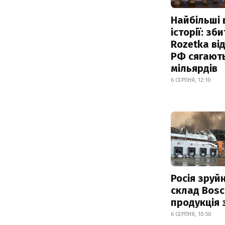
Найбільші 
історії: зб
Rozetka від
РФ сягают
мільярдів
6 СЕРПНЯ, 12:10
Росія зруй
склад Bosc
продукція
6 СЕРПНЯ, 10:50