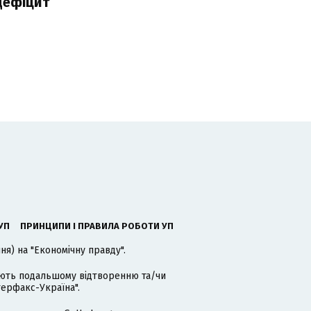
дефіцит
УП
ПРИНЦИПИ І ПРАВИЛА РОБОТИ УП
я) на "Економічну правду".
гають подальшому відтворенню та/чи
терфакс-Україна".