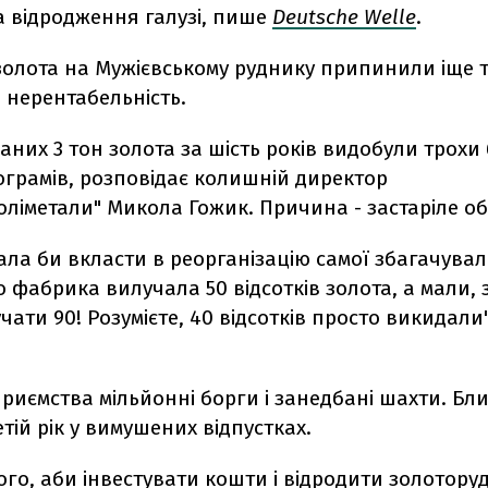
та відродження галузі, пише
Deutsche Welle
.
золота на Мужієвському руднику припинили іще 
з нерентабельність.
аних 3 тон золота за шість років видобули трохи
ограмів, розповідає колишній директор
оліметали" Микола Гожик. Причина - застаріле о
ла би вкласти в реорганізацію самої збагачувал
 фабрика вилучала 50 відсотків золота, а мали,
лучати 90! Розумієте, 40 відсотків просто викидали
приємства мільйонні борги і занедбані шахти. Бл
етій рік у вимушених відпустках.
того, аби інвестувати кошти і відродити золотору