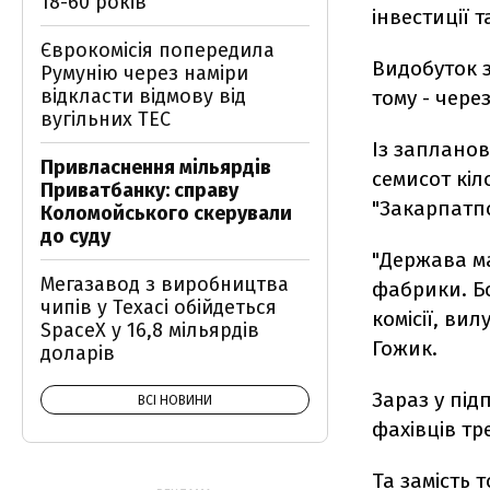
18-60 років
інвестиції 
Єврокомісія попередила
Видобуток 
Румунію через наміри
відкласти відмову від
тому - чере
вугільних ТЕС
Із запланов
Привласнення мільярдів
семисот кіл
Приватбанку: справу
"Закарпатп
Коломойського скерували
до суду
"Держава ма
Мегазавод з виробництва
фабрики. Бо
чипів у Техасі обійдеться
комісії, ви
SpaceX у 16,8 мільярдів
Гожик.
доларів
Зараз у під
ВСІ НОВИНИ
фахівців тр
Та замість 