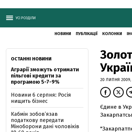
УСІ РОЗДІЛИ
НОВИНИ
ПУБЛІКАЦІЇ
КОЛОНКИ
ІН
Золот
ОСТАННІ НОВИНИ
Украї
Аграрії зможуть отримати
пільгові кредити за
20 ЛИПНЯ 2009, 
програмою 5-7-9%
Новини 6 серпня: Росія
нищить бізнес
Єдине в Укр
Кабмін зобовʼязав
Закарпатсь
податкову передати
Міноборони дані чоловіків
"Закарпатпо