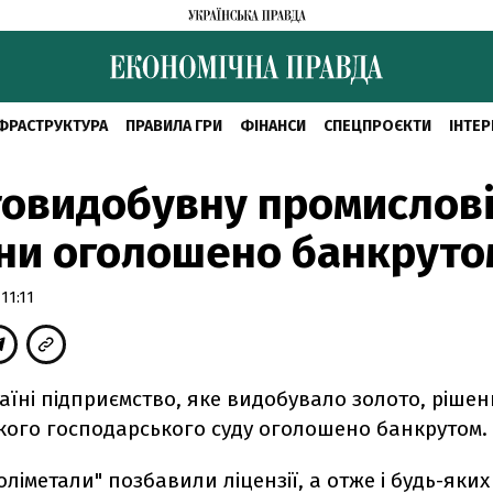
ФРАСТРУКТУРА
ПРАВИЛА ГРИ
ФІНАНСИ
СПЕЦПРОЄКТИ
ІНТЕР
овидобувну промислові
ни оголошено банкруто
11:11
аїні підприємство, яке видобувало золото, ріше
кого господарського суду оголошено банкрутом.
ліметали" позбавили ліцензії, а отже і будь-яких