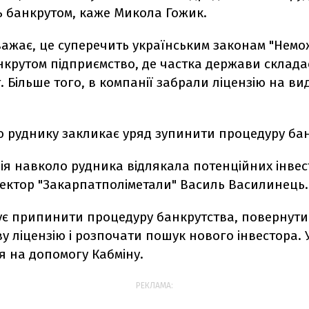
 банкрутом, каже Микола Гожик.
важає, це суперечить українським законам "Нем
крутом підприємство, де частка держави склада
. Більше того, в компанії забрали ліцензію на в
о руднику закликає уряд зупинити процедуру бан
ія навколо рудника відлякала потенційних інвес
ректор "Закарпатполіметали" Василь Василинець.
ує припинити процедуру банкрутства, повернути
у ліцензію і розпочати пошук нового інвестора. 
я на допомогу Кабміну.
РЕКЛАМА: