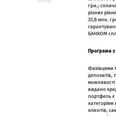
РЕКЛАМА:
грн.; сплач
різних рівн
33,8 млн. г
гарантуванн
БАНКОМ спла
Програма з
Фахівцями 
депозитів, 
можливості 
видано кред
портфель є
категоріям
клієнтів, 