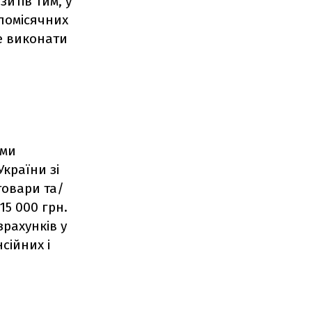
итів тим, у
 помісячних
е виконати
ими
України зі
товари та/
15 000 грн.
зрахунків у
сійних і