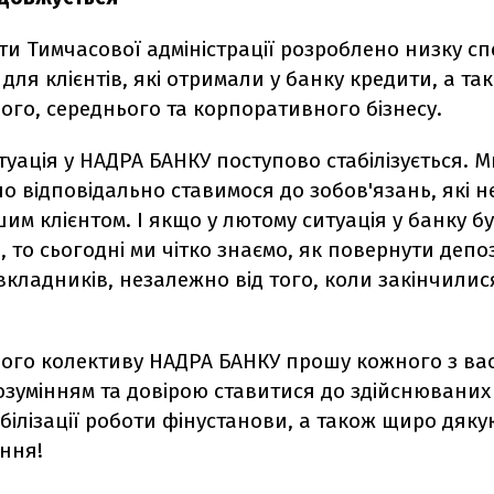
ти Тимчасової адміністрації розроблено низку с
для клієнтів, які отримали у банку кредити, а та
лого, середнього та корпоративного бізнесу.
туація у НАДРА БАНКУ поступово стабілізується. М
 відповідально ставимося до зобов'язань, які н
м клієнтом. І якщо у лютому ситуація у банку б
, то сьогодні ми чітко знаємо, як повернути депо
вкладників, незалежно від того, коли закінчилися
сього колективу НАДРА БАНКУ прошу кожного з ва
розумінням та довірою ставитися до здійснювани
табілізації роботи фінустанови, а також щиро дяк
іння!