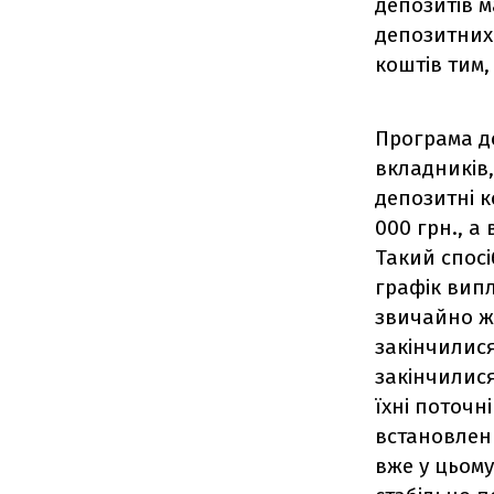
депозитів м
депозитних
коштів тим,
Програма д
вкладників,
депозитні к
000 грн., а 
Такий спосі
графік випл
звичайно ж,
закінчилися
закінчилися
їхні поточн
встановлени
вже у цьому