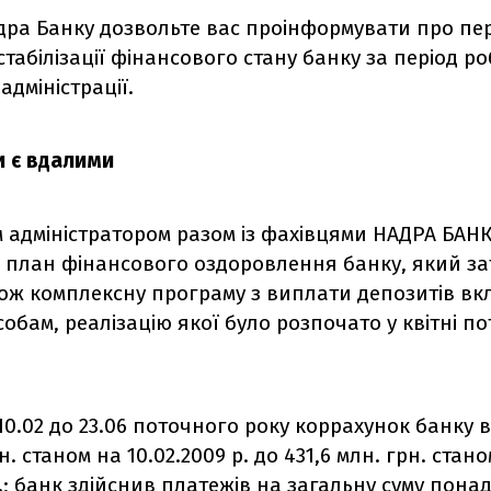
адра Банку дозвольте вас проінформувати про пе
стабілізації фінансового стану банку за період р
адміністрації.
и є вдалими
 адміністратором разом із фахівцями НАДРА БАН
 план фінансового оздоровлення банку, який з
кож комплексну програму з виплати депозитів вк
обам, реалізацію якої було розпочато у квітні п
 10.02 до 23.06 поточного року коррахунок банку в 
н. станом на 10.02.2009 р. до 431,6 млн. грн. стан
р.; банк здійснив платежів на загальну суму понад