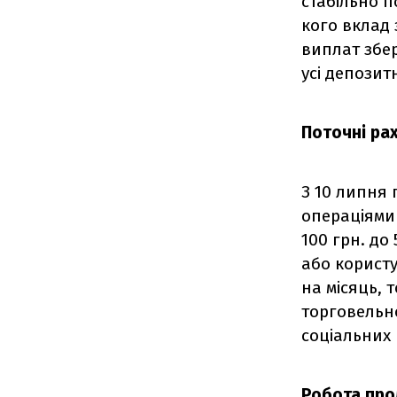
стабільно 
кого вклад 
виплат збер
усі депозит
Поточні ра
З 10 липня 
операціями 
100 грн. до
або користу
на місяць, т
торговельно
соціальних 
Робота про