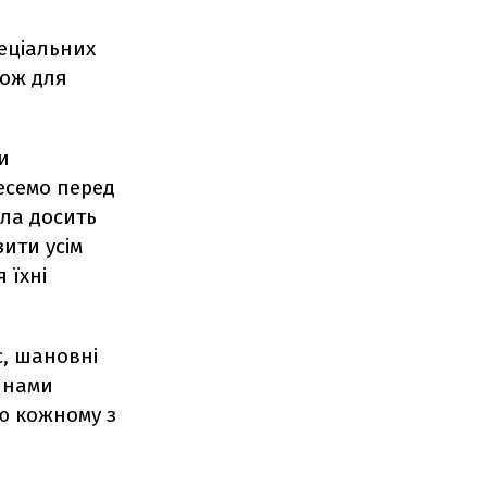
пеціальних
кож для
и
есемо перед
ула досить
зити усім
 їхні
с, шановні
х нами
ую кожному з