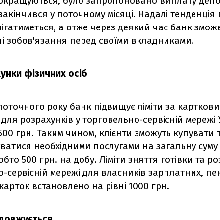
покращуються, було запропоновано виплату депоз
закінчився у поточному місяці. Надалі тенденція
ігатиметься, а отже через деякий час банк змож
ні зобов'язання перед своїми вкладниками.
хунки фізичних осіб
поточного року банк підвищує ліміти за картков
для розрахунків у торговельно-сервісній мережі 
 500 грн. Таким чином, клієнти зможуть купувати 
ватися необхідними послугами на загальну суму 
обто 500 грн. на добу. Ліміти зняття готівки та ро
-сервісній мережі для власників зарплатних, пен
карток встановлено на рівні 1000 грн.
довжується