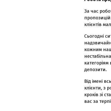
За час робо
пропозицій 
клієнтів ма
Сьогодні си
надзвичайно
кожним наши
нестабільна
категоріям 
депозити.
Від імені в
клієнти, з 
кроків зі с
вас за терп