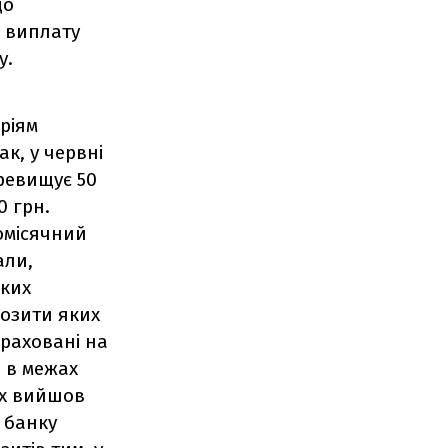
до
 виплату
у.
ріям
к, у червні
ревищує 50
0 грн.
омісячний
али,
яких
позити яких
ераховані на
и в межах
ких вийшов
 банку