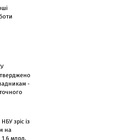
рші
оботи
КУ
атверджено
ладникам -
оточного
НБУ зріс із
ом на
 1,6 млрд.