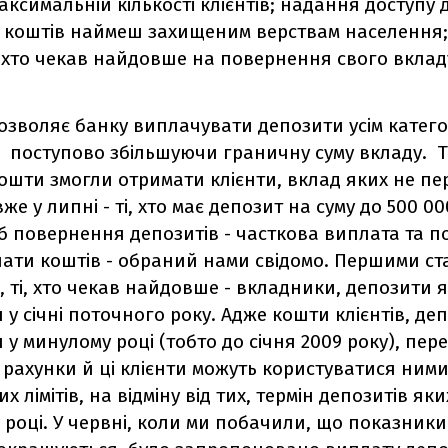
аксимальній кількості клієнтів; надання доступу 
 коштів наймеш захищеним верствам населення;
 хто чекав найдовше на повернення свого вклад
озволяє банку виплачувати депозити усім катего
 поступово збільшуючи граничну суму вкладу. Та
ошти змогли отримати клієнти, вклад яких не пе
вже у липні - ті, хто має депозит на суму до 500 00
б повернення депозитів - часткова виплата та п
ати коштів - обраний нами свідомо. Першими ст
 ті, хто чекав найдовше - вкладники, депозити 
 у січні поточного року. Адже кошти клієнтів, де
 у минулому році (тобто до січня 2009 року), пер
і рахунки й ці клієнти можуть користуватися ним
х лімітів, на відміну від тих, термін депозитів я
 році. У червні, коли ми побачили, що показники