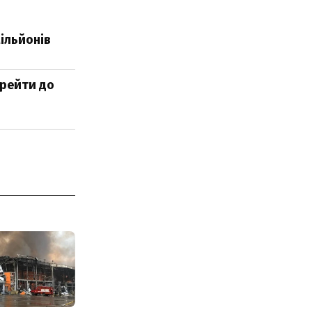
мільйонів
ерейти до