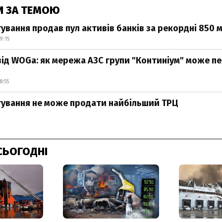
И ЗА ТЕМОЮ
ування продав пул активів банків за рекордні 850 
9:15
від WOGа: як мережа АЗС групи "Континіум" може п
8:55
ування не може продати найбільший ТРЦ
0
СЬОГОДНІ