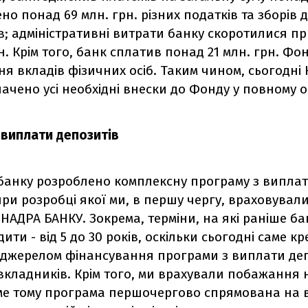
ено понад 69 млн. грн. різних податків та зборів 
ів; адміністративні витрати банку скоротилися п
рн. Крім того, банк сплатив понад 21 млн. грн. Фо
я вкладів фізичних осіб. Таким чином, сьогодні
чено усі необхідні внески до Фонду у повному о
 виплати депозитів
банку розроблено комплексну програму з випла
при розробці якої ми, в першу чергу, враховувал
НАДРА БАНКУ. Зокрема, терміни, на які раніше б
ити - від 5 до 30 років, оскільки сьогодні саме к
 джерелом фінансування програми з виплати деп
 вкладників. Крім того, ми врахували побажання
саме тому програма першочергово спрямована на 