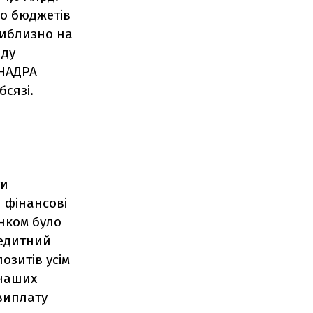
до бюджетів
риблизно на
нду
 НАДРА
бсязі.
ти
и фінансові
анком було
редитний
озитів усім
 наших
виплату