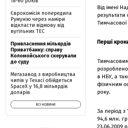
18-60 років
Від імені Н
Єврокомісія попередила
результати 
Румунію через наміри
Тимчасової 
відкласти відмову від
вугільних ТЕС
Перші крок
Привласнення мільярдів
Приватбанку: справу
Коломойського скерували
Тимчасовим
до суду
розроблено
Мегазавод з виробництва
в НБУ, а та
чипів у Техасі обійдеться
фізичним ос
SpaceX у 16,8 мільярдів
року.
доларів
ВСІ НОВИНИ
За період з
94,6 млн. гр
23.06.2009 