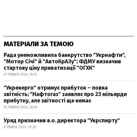
МАТЕРІАЛИ ЗА ТЕМОЮ
Рада унеможливила банкрутство "Укрнафти",
"Мотор Січі" й "АвтоКрАЗу"; ФДМУ визначив
стартову ціну приватизації "ОГХК"
27 ТРАВНЯ 2024, 16:15
"Укренерго" отримує прибуток – повна
звітність; "Нафтогаз" заявляє про 23 мільярди
прибутку, але звітності ще немає
14 ТРАВНЯ 2024, 16:45
Уряд призначив в.о. директора "Укрспирту"
6 ТРАВНЯ 2024, 19:20