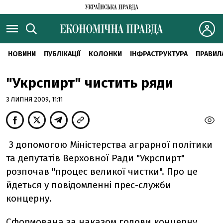
НОВИНИ
ПУБЛІКАЦІЇ
КОЛОНКИ
ІНФРАСТРУКТУРА
ПРАВИЛ
"Укрспирт" чистить ряди
3 ЛИПНЯ 2009, 11:11
З допомогою Міністерства аграрної політики
та депутатів Верховної Ради "Укрспирт"
розпочав "процес великої чистки". Про це
йдеться у повідомленні прес-служби
концерну.
Сформована за наказом голови концерну