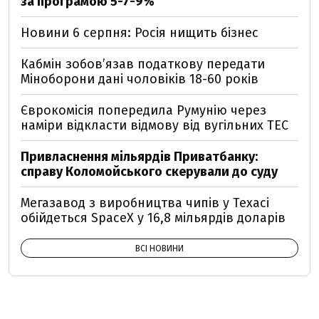
за програмою 5-7-9%
Новини 6 серпня: Росія нищить бізнес
Кабмін зобовʼязав податкову передати
Міноборони дані чоловіків 18-60 років
Єврокомісія попередила Румунію через
наміри відкласти відмову від вугільних ТЕС
Привласнення мільярдів Приватбанку:
справу Коломойського скерували до суду
Мегазавод з виробництва чипів у Техасі
обійдеться SpaceX у 16,8 мільярдів доларів
ВСІ НОВИНИ