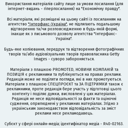
Використання матеріалів сайту лише за умови посилання (для
інтернет-видань - гіперпосилання) на "Економічну правду".
Всі матеріали, які розміщені на цьому сайті із посиланням на
агентство
"Інтерфакс-Україна"
, не підлягають подальшому
відтворенню та/чи розповсюдженню в будь-якій формі,
інакше як з письмового дозволу агентства "Інтерфакс-
Україна".
Будь-яке копіювання, передрук та відтворення фотографічних
творів та/або аудіовізуальних творів правовласника Getty
Images - суворо забороняється.
Матеріали з плашкою PROMOTED, НОВИНИ КОМПАНІЙ та
ПОЗИЦІЯ є рекламними та публікуються на правах реклами.
Редакція може не поділяти погляди, які в них промотуються.
Матеріали з плашкою СПЕЦПРОЄКТ та ЗА ПІДТРИМКИ також є
рекламними, проте редакція бере участь у підготовці цього
контенту і поділяє думки, висловлені у цих матеріалах.
Редакція не несе відповідальності за факти та оціночні
судження, оприлюднені у рекламних матеріалах. Згідно з
українським законодавством відповідальність за зміст
реклами несе рекламодавець.
Cубєкт у сфері онлайн-медіа; ідентифікатор медіа - R40-02163.