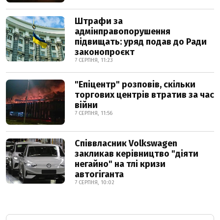
Штрафи за
адмінправопорушення
підвищать: уряд подав до Ради
законопроєкт
7 СЕРПНЯ, 11:23
"Епіцентр" розповів, скільки
торгових центрів втратив за час
війни
7 СЕРПНЯ, 11:56
Співвласник Volkswagen
закликав керівництво "діяти
негайно" на тлі кризи
автогіганта
7 СЕРПНЯ, 10:02