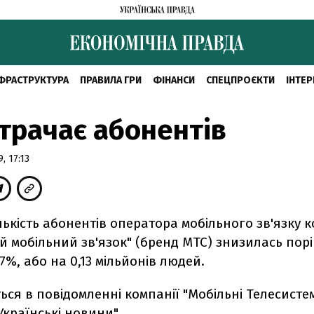
ФРАСТРУКТУРА
ПРАВИЛА ГРИ
ФІНАНСИ
СПЕЦПРОЄКТИ
ІНТЕР
трачає абонентів
, 17:13
лькість абонентів оператора мобільного зв'язку к
й мобільний зв'язок" (бренд МТС) знизилась пор
,7%, або на 0,13 мільйонів людей.
ься в повідомленні компанії "Мобільні Телесисте
Українські новини".