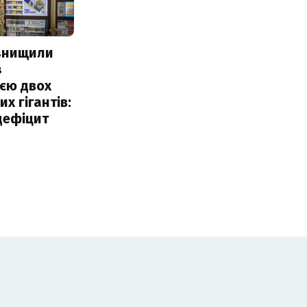
 знищили
з
єю двох
х гігантів:
дефіцит