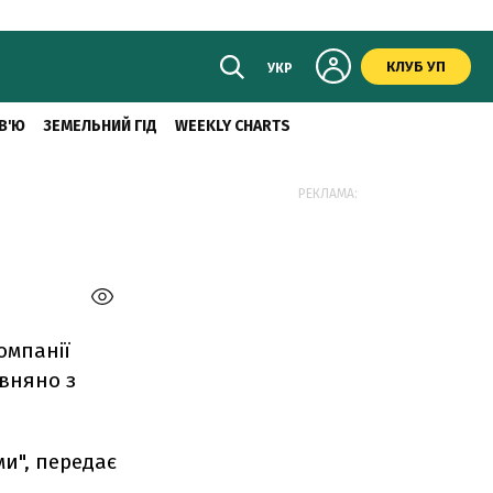
КЛУБ УП
УКР
В'Ю
ЗЕМЕЛЬНИЙ ГІД
WEEKLY CHARTS
РЕКЛАМА:
омпанії
івняно з
ми", передає