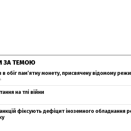
И ЗА ТЕМОЮ
в в обіг пам’ятну монету, присвячену відомому реж
4
ання на тлі війни
 санкцій фіксують дефіцит іноземного обладнання 
ку