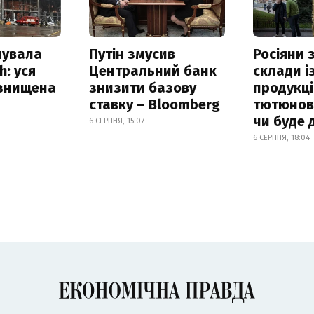
нувала
Путін змусив
Росіяни
h: уся
Центральний банк
склади і
 знищена
знизити базову
продукці
ставку – Bloomberg
тютюнови
чи буде 
6 СЕРПНЯ, 15:07
6 СЕРПНЯ, 18:04