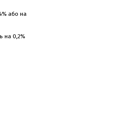
,4% або на
ь на 0,2%