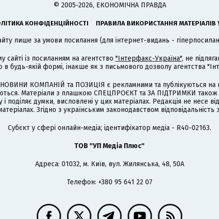
© 2005-2026, ЕКОНОМІЧНА ПРАВДА
ЛІТИКА КОНФІДЕНЦІЙНОСТІ
ПРАВИЛА ВИКОРИСТАННЯ МАТЕРІАЛІВ 
айту лише за умови посилання (для інтернет-видань - гіперпосиланн
му сайті із посиланням на агентство
"Інтерфакс-Україна"
, не підля
 будь-якій формі, інакше як з письмового дозволу агентства "Ін
НОВИНИ КОМПАНІЙ та ПОЗИЦІЯ є рекламними та публікуються на п
туються. Матеріали з плашкою СПЕЦПРОЄКТ та ЗА ПІДТРИМКИ також
 і поділяє думки, висловлені у цих матеріалах. Редакція не несе ві
атеріалах. Згідно з українським законодавством відповідальність 
Cубєкт у сфері онлайн-медіа; ідентифікатор медіа - R40-02163.
ТОВ "УП Медіа Плюс"
Адреса: 01032, м. Київ, вул. Жилянська, 48, 50А
Телефон: +380 95 641 22 07