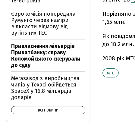
18-60 років
Порівняно з
Єврокомісія попередила
Румунію через наміри
1,65 млн.
відкласти відмову від
вугільних ТЕС
Як повідомл
до 18,2 млн.
Привласнення мільярдів
Приватбанку: справу
2008 рік МТ
Коломойського скерували
до суду
МТС
Мегазавод з виробництва
чипів у Техасі обійдеться
SpaceX у 16,8 мільярдів
доларів
ВСІ НОВИНИ