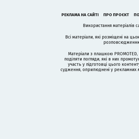
РЕКЛАМА НА САЙТІ
ПРО ПРОЄКТ
ПО
Використання матеріалів с
Всі матеріали, які розміщені на цьо
розповсюдженню в
Матеріали з плашкою PROMOTED, 
поділяти погляди, які в них промо
участь у підготовці цього контенту
судження, оприлюднені у рекламних м