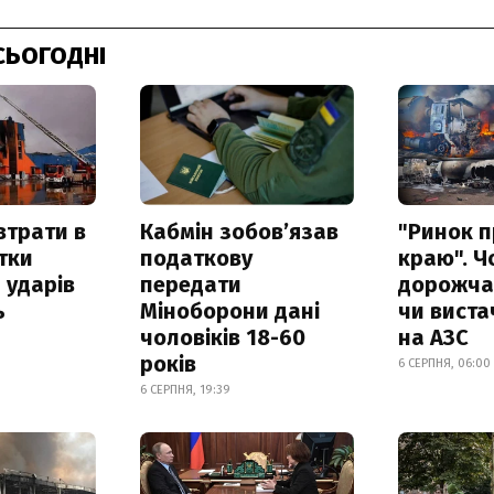
СЬОГОДНІ
втрати в
Кабмін зобовʼязав
"Ринок п
итки
податкову
краю". Ч
 ударів
передати
дорожчає
ь
Міноборони дані
чи виста
чоловіків 18-60
на АЗС
років
6 СЕРПНЯ, 06:00
6 СЕРПНЯ, 19:39