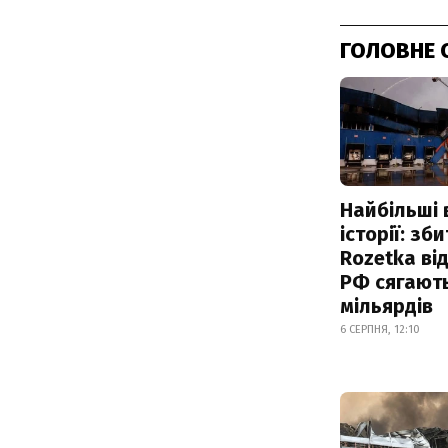
ГОЛОВНЕ 
Найбільші 
історії: зб
Rozetka від
РФ сягают
мільярдів
6 СЕРПНЯ, 12:10