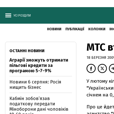
УСІ РОЗДІЛИ
НОВИНИ
ПУБЛІКАЦІЇ
КОЛОНКИ
ІН
МТС в
ОСТАННІ НОВИНИ
18 БЕРЕЗНЯ 2009
Аграрії зможуть отримати
пільгові кредити за
програмою 5-7-9%
У лютому кі
Новини 6 серпня: Росія
нищить бізнес
"Українськи
січнем на 0
Кабмін зобовʼязав
податкову передати
Про це йдет
Міноборони дані чоловіків
агентство
"