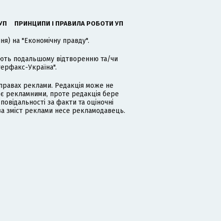
УП
ПРИНЦИПИ І ПРАВИЛА РОБОТИ УП
я) на "Економічну правду".
гають подальшому відтворенню та/чи
терфакс-Україна".
равах реклами. Редакція може не
 є рекламними, проте редакція бере
дповідальності за факти та оціночні
за зміст реклами несе рекламодавець.