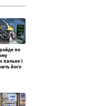
ройде по
ому
 пальне і
чить його