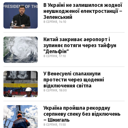
В Україні не залишилося жодної
неушкодженої електростанції –
Зеленський
8 СЕРПНЯ, 14:10
Китай закриває аеропорт і
зупиняє потяги через тайфун
"Дельфін"
8 СЕРПНЯ, 17:10
У Венесуелі спалахнули
протести через щоденні
відключення світла
8 СЕРПНЯ, 18:00
Україна пройшла рекордну
серпневу спеку без відключень
– Шмигаль
8 СЕРПНЯ, 11:50