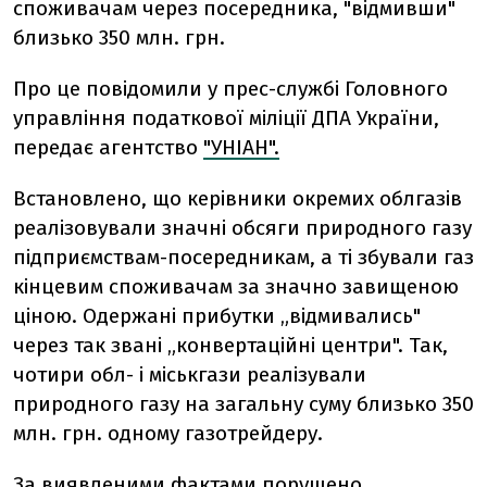
споживачам через посередника, "відмивши"
близько 350 млн. грн.
Про це повідомили у прес-службі Головного
управління податкової міліції ДПА України,
передає агентство
"УНІАН".
Встановлено, що керівники окремих облгазів
реалізовували значні обсяги природного газу
підприємствам-посередникам, а ті збували газ
кінцевим споживачам за значно завищеною
ціною. Одержані прибутки „відмивались"
через так звані „конвертаційні центри". Так,
чотири обл- і міськгази реалізували
природного газу на загальну суму близько 350
млн. грн. одному газотрейдеру.
За виявленими фактами порушено