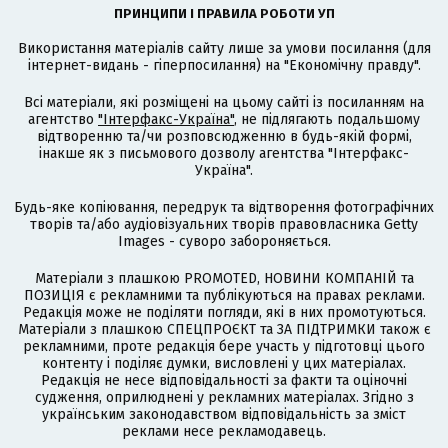
ПРИНЦИПИ І ПРАВИЛА РОБОТИ УП
Використання матеріалів сайту лише за умови посилання (для
інтернет-видань - гіперпосилання) на "Економічну правду".
Всі матеріали, які розміщені на цьому сайті із посиланням на
агентство
"Інтерфакс-Україна"
, не підлягають подальшому
відтворенню та/чи розповсюдженню в будь-якій формі,
інакше як з письмового дозволу агентства "Інтерфакс-
Україна".
Будь-яке копіювання, передрук та відтворення фотографічних
творів та/або аудіовізуальних творів правовласника Getty
Images - суворо забороняється.
Матеріали з плашкою PROMOTED, НОВИНИ КОМПАНІЙ та
ПОЗИЦІЯ є рекламними та публікуються на правах реклами.
Редакція може не поділяти погляди, які в них промотуються.
Матеріали з плашкою СПЕЦПРОЄКТ та ЗА ПІДТРИМКИ також є
рекламними, проте редакція бере участь у підготовці цього
контенту і поділяє думки, висловлені у цих матеріалах.
Редакція не несе відповідальності за факти та оціночні
судження, оприлюднені у рекламних матеріалах. Згідно з
українським законодавством відповідальність за зміст
реклами несе рекламодавець.