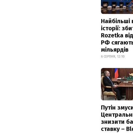
Найбільші 
історії: зб
Rozetka від
РФ сягают
мільярдів
6 СЕРПНЯ, 12:10
Путін змус
Центральн
знизити б
ставку – B