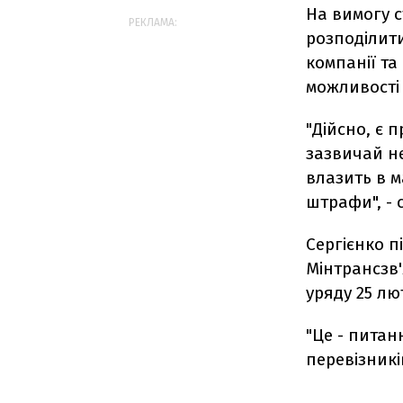
На вимогу 
РЕКЛАМА:
розподілити
компанії та
можливості
"Дійсно, є 
зазвичай не
влазить в м
штрафи", - 
Сергієнко п
Мінтрансзв'
уряду 25 лю
"Це - пита
перевізників