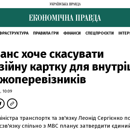
ФРАСТРУКТУРА
ПРАВИЛА ГРИ
ФІНАНСИ
СПЕЦПРОЄКТИ
ІНТЕР
анс хоче скасувати
зійну картку для внутрі
жоперевізників
 10:09
іністра транспортк та зв'язку Леонід Сергієнко п
зв'язку спільно з МВС планує затвердити єдиний