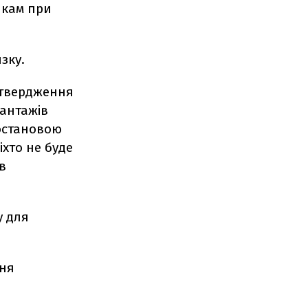
икам при
зку.
атвердження
вантажів
остановою
іхто не буде
в
у для
ння