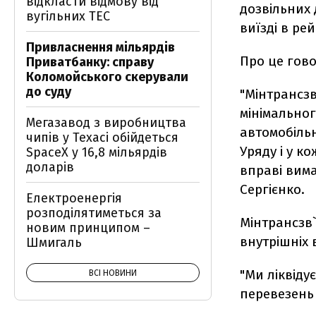
відкласти відмову від
дозвільних 
вугільних ТЕС
виїзді в рей
Привласнення мільярдів
Про це гово
Приватбанку: справу
Коломойського скерували
до суду
"Мінтрансз
мінімальног
Мегазавод з виробництва
автомобіль
чипів у Техасі обійдеться
Уряду і у к
SpaceX у 16,8 мільярдів
доларів
вправі вима
Сергієнко.
Електроенергія
розподілятиметься за
Мінтрансзв`
новим принципом –
внутрішніх 
Шмигаль
"Ми ліквіду
ВСІ НОВИНИ
перевезень 