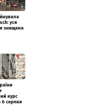
уйнувала
sch: уся
ія знищена
раїни
и
ий курс
 6 серпня