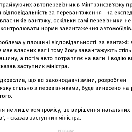
страйкуючих автоперевізників Мінтрансзв'язку п
 відповідальність за перевантаження і на експе
 власників вантажу, оскільки самі перевізники н
 контролювати норми завантаження автомобілів
проблема у площині відповідальності за вантажі: 
 має власних ваг і тому йому завантажують стіль
ашину, а потім авто потрапляє на ваги і водію 
сказав заступник міністра.
ідкреслив, що всі законодавчі зміни, розроблені
язку спільно з перевізниками, буде винесено на 
того.
ння не лише компромісу, це вирішення нагальних
", - сказав заступник міністра.
РЕКЛАМА: