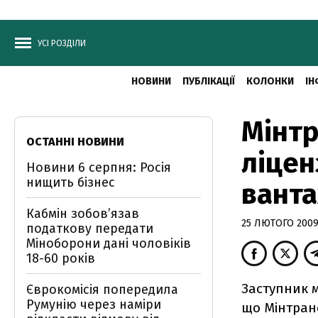
УСІ РОЗДІЛИ
НОВИНИ
ПУБЛІКАЦІЇ
КОЛОНКИ
ІН
Мінтр
ОСТАННІ НОВИНИ
ліцен
Новини 6 серпня: Росія
нищить бізнес
ванта
Кабмін зобовʼязав
25 ЛЮТОГО 2009,
податкову передати
Міноборони дані чоловіків
18-60 років
Заступник м
Єврокомісія попередила
Румунію через наміри
що Мінтранс