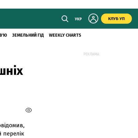
КЛУБ УП
УКР
В'Ю
ЗЕМЕЛЬНИЙ ГІД
WEEKLY CHARTS
РЕКЛАМА:
шніх
овідомив,
 перелік