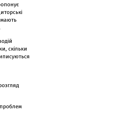
ропонує
диторські
е мають
.
водій
ки, скільки
виписуються
розгляд
 проблем