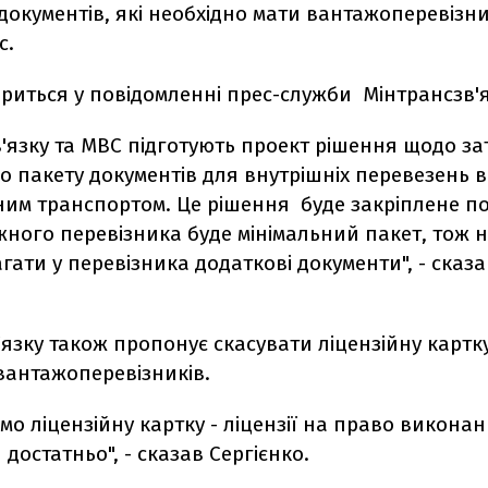
документів, які необхідно мати вантажоперевізн
с.
риться у повідомленні прес-служби Мінтрансзв'я
в'язку та МВС підготують проект рішення щодо з
о пакету документів для внутрішніх перевезень 
ним транспортом. Це рішення буде закріплене п
ожного перевізника буде мінімальний пакет, тож н
гати у перевізника додаткові документи", - сказа
язку також пропонує скасувати ліцензійну картк
вантажоперевізників.
ємо ліцензійну картку - ліцензії на право викона
достатньо", - сказав Сергієнко.