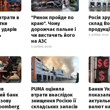
втрати в
"Ринок пройде по
Росія зр
итки
краю". Чому
склад Bo
 ударів
дорожчає пальне і
продукц
ь
чи вистачить його
6 СЕРПНЯ, 10:50
на АЗС
6 СЕРПНЯ, 06:00
ив
PUMA оцінила
Банки Ук
ий банк
втрати внаслідок
показал
азову
знищення Росією її
актуальн
loomberg
складських запасів
валют на