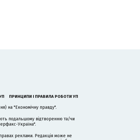
УП
ПРИНЦИПИ І ПРАВИЛА РОБОТИ УП
я) на "Економічну правду".
гають подальшому відтворенню та/чи
терфакс-Україна".
равах реклами. Редакція може не